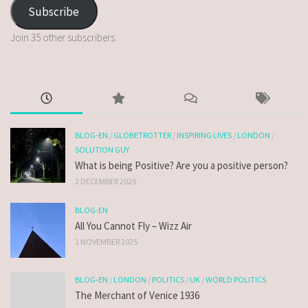
Subscribe
Join 35 other subscribers.
BLOG-EN
/
GLOBETROTTER
/
INSPIRING LIVES
/
LONDON
/
SOLUTION GUY
What is being Positive? Are you a positive person?
2 DECEMBER 2025
BLOG-EN
All You Cannot Fly – Wizz Air
1 NOVEMBER 2025
BLOG-EN
/
LONDON
/
POLITICS
/
UK
/
WORLD POLITICS
The Merchant of Venice 1936