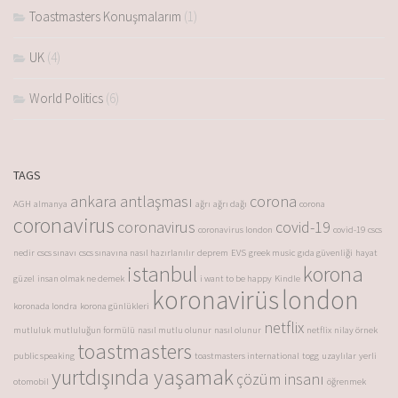
Toastmasters Konuşmalarım
(1)
UK
(4)
World Politics
(6)
TAGS
ankara antlaşması
corona
AGH
almanya
ağrı
ağrı dağı
corona
coronavirus
coronavirus
covid-19
coronavirus london
covid-19
cscs
nedir
cscs sınavı
cscs sınavına nasıl hazırlanılır
deprem
EVS
greek music
gıda güvenliği
hayat
istanbul
korona
güzel
insan olmak ne demek
i want to be happy
Kindle
koronavirüs
london
koronada londra
korona günlükleri
netflix
mutluluk
mutluluğun formülü
nasıl mutlu olunur
nasıl olunur
netflix
nilay örnek
toastmasters
public speaking
toastmasters international
togg
uzaylılar
yerli
yurtdışında yaşamak
çözüm insanı
otomobil
öğrenmek