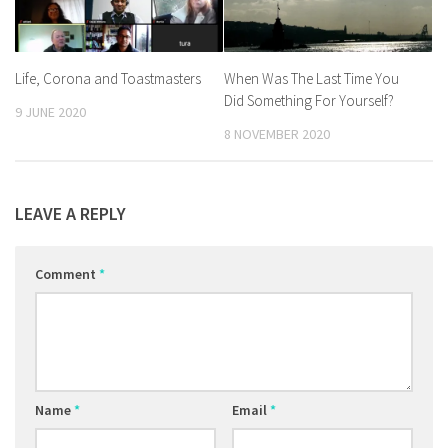
Life, Corona and Toastmasters
When Was The Last Time You
Did Something For Yourself?
9 JUNE 2020
8 NOVEMBER 2020
LEAVE A REPLY
Comment
*
Name
*
Email
*