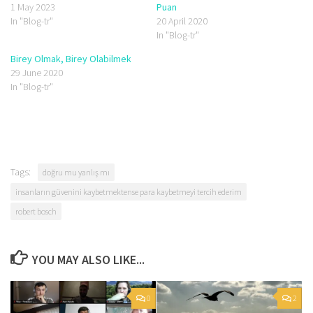
1 May 2023
Puan
In "Blog-tr"
20 April 2020
In "Blog-tr"
Birey Olmak, Birey Olabilmek
29 June 2020
In "Blog-tr"
Tags:
doğru mu yanlış mı
insanların güvenini kaybetmektense para kaybetmeyi tercih ederim
robert bosch
YOU MAY ALSO LIKE...
0
2