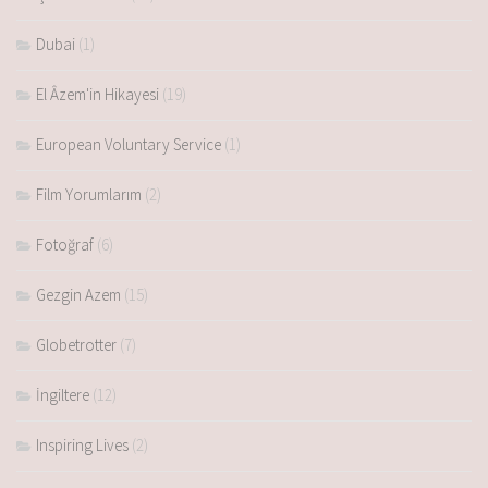
Dubai
(1)
El Âzem'in Hikayesi
(19)
European Voluntary Service
(1)
Film Yorumlarım
(2)
Fotoğraf
(6)
Gezgin Azem
(15)
Globetrotter
(7)
İngiltere
(12)
Inspiring Lives
(2)