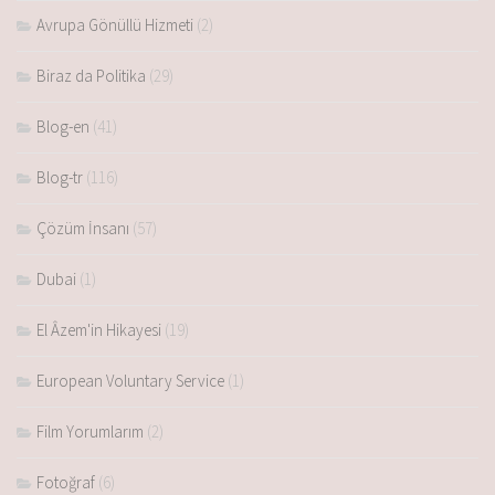
Avrupa Gönüllü Hizmeti
(2)
Biraz da Politika
(29)
Blog-en
(41)
Blog-tr
(116)
Çözüm İnsanı
(57)
Dubai
(1)
El Âzem'in Hikayesi
(19)
European Voluntary Service
(1)
Film Yorumlarım
(2)
Fotoğraf
(6)