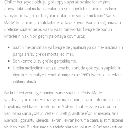
Çinliler her şeyde olduğu gibi kopyalayarak başladılar ve şimdi
dünyadaki saat mekanizmalarının çok büyük bir kısmının üretimini
yapıyorlar. İsviçre de bu yalan dolana bir son vermek için “Swiss
Made” kullanımı için katı kriterler ortaya koydu. Bunları sağlamayan
üreticiler saatlerine bu yazıyı yazdıramıyorlar. İsviçre de bunun
kriterlerini yakın bir geçmişte ortaya koymuştu:
Saatin mekanizması ya İsviçre’de yapılmalı ya da mekanizmanın
parçaları İsviçre’de montaj edilmeli,
Son kontrolü İsviçre’de gerçekleşmeli,
Üretim maliyetinin (satış olursa bu konuda çok oyun yapılabilir
diye üretim maliyeti temel alınmış) en az %60’ı İsviçre’den tedarik
edilmiş olmalı.
Bu kriterleri yerine getiremiyorsanız saatinize Swiss Made
yazdıramıyorsunuz. Herhangi bir makinanın, aracın, otomobilin en
büyük maliyet kalemi motorudur. Motoru ithal ise zaten o ürünün
yerli olma şansı yoktur. Vestel’in ürettiği akıllı telefonlar mesela. Ana
işlemcisi, görüntü işlemcisi, ekranı, ekran koruma camı, işletim sistemi
vb. hep ithal. Bu durumda bu telefonlar yerli olur mu? Sırf anakartı ve