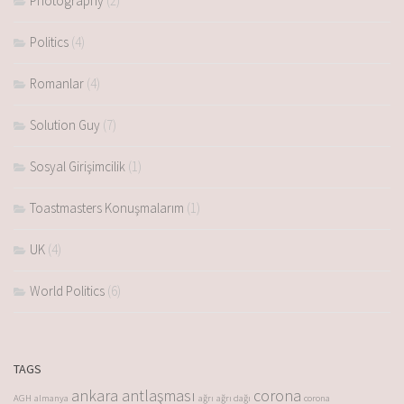
Photography
(2)
Politics
(4)
Romanlar
(4)
Solution Guy
(7)
Sosyal Girişimcilik
(1)
Toastmasters Konuşmalarım
(1)
UK
(4)
World Politics
(6)
TAGS
ankara antlaşması
corona
AGH
almanya
ağrı
ağrı dağı
corona