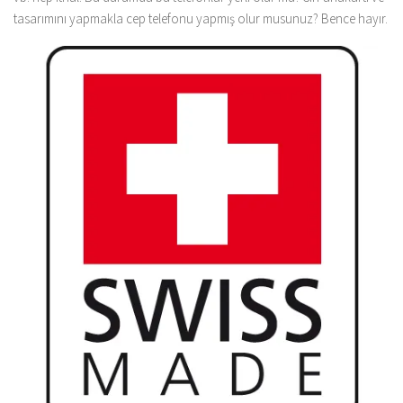
tasarımını yapmakla cep telefonu yapmış olur musunuz? Bence hayır.