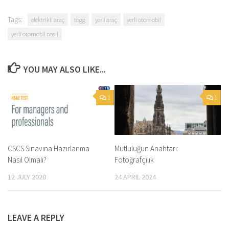
Tags:
elektrikli araç
togg
yerli araç
yerli otomobil
yerli otomobil nasıl
YOU MAY ALSO LIKE...
1
1
Mutluluğun Anahtarı:
CSCS Sınavına Hazırlanma
Fotoğrafçılık
Nasıl Olmalı?
24 APRIL 2024
12 JULY 2020
LEAVE A REPLY