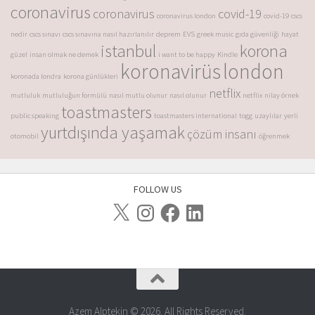
coronavirus
coronavirus
covid-19
coronavirus london
covid-19
cscs
nedir
cscs sınavı
cscs sınavına nasıl hazırlanılır
deprem
EVS
greek music
gıda güvenliği
hayat
istanbul
korona
güzel
insan olmak ne demek
i want to be happy
Kindle
koronavirüs
london
koronada londra
korona günlükleri
netflix
mutluluk
mutluluğun formülü
nasıl mutlu olunur
nasıl olunur
netflix
nilay örnek
toastmasters
public speaking
toastmasters international
togg
uzaylılar
yerli
yurtdışında yaşamak
çözüm insanı
otomobil
öğrenmek
FOLLOW US
Azem Alptekin © 2026. All Rights Reserved.