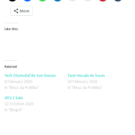
More
Like this:
Related
Yerli Otomobil’de Son Durum
Tane Hesabı ile İnsan
8 February 2020
24 February 2018
In "Biraz da Politika"
In "Biraz da Politika"
40’a 1 kala
22 October 2020
In "Blog-tr"