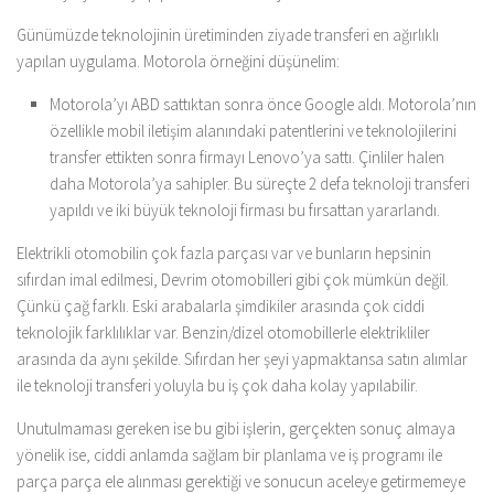
Günümüzde teknolojinin üretiminden ziyade transferi en ağırlıklı
yapılan uygulama. Motorola örneğini düşünelim:
Motorola’yı ABD sattıktan sonra önce Google aldı. Motorola’nın
özellikle mobil iletişim alanındaki patentlerini ve teknolojilerini
transfer ettikten sonra firmayı Lenovo’ya sattı. Çinliler halen
daha Motorola’ya sahipler. Bu süreçte 2 defa teknoloji transferi
yapıldı ve iki büyük teknoloji firması bu fırsattan yararlandı.
Elektrikli otomobilin çok fazla parçası var ve bunların hepsinin
sıfırdan imal edilmesi, Devrim otomobilleri gibi çok mümkün değil.
Çünkü çağ farklı. Eski arabalarla şimdikiler arasında çok ciddi
teknolojik farklılıklar var. Benzin/dizel otomobillerle elektrikliler
arasında da aynı şekilde. Sıfırdan her şeyi yapmaktansa satın alımlar
ile teknoloji transferi yoluyla bu iş çok daha kolay yapılabilir.
Unutulmaması gereken ise bu gibi işlerin, gerçekten sonuç almaya
yönelik ise, ciddi anlamda sağlam bir planlama ve iş programı ile
parça parça ele alınması gerektiği ve sonucun aceleye getirmemeye