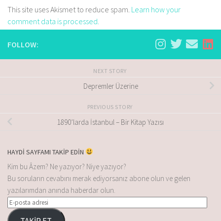
This site uses Akismet to reduce spam.
Learn how your
comment data is processed.
FOLLOW:
NEXT STORY
Depremler Üzerine
PREVIOUS STORY
1890’larda İstanbul – Bir Kitap Yazısı
HAYDİ SAYFAMI TAKİP EDİN
Kim bu Âzem? Ne yazıyor? Niye yazıyor?
Bu soruların cevabını merak ediyorsanız abone olun ve gelen
yazılarımdan anında haberdar olun.
TAKİP ET