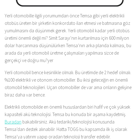
Yerli otomobille ilgili yorumumdan önce Temsa gibi yerli elektrikli
otobüs üreten bir şirketin konkordato ilan etmesi ve batmasına göz
yumulmasını da düşünmek gerek. Yerli otomobil kadar yerli otobüs
üretimi önemli değil mi? Simit Sarayı’nın kurtarılması için 600 milyon
dolar harcanması düşünülürken Temsa’nın arka planda kalması, bu
arada da yerli otomobil üretme çalışmaları yapılması sizce de
gerçekçi ve doğru mu?yer
Yerli otomobil bence kesinlikle olmalı. Bu üretimde de 2 hedef olmalı.
%100 elektrikli ve otonom otomobiller. Bu ikisi geleceğin en önemli
otomobil teknolojileri. Uçan otomobiller de var ama onların gelişine
biraz daha var bence.
Elektrikli otomobilde en önemli hususlardan biri hafif ve çok yüksek
kapasiteli akü teknolojisi. Temsa bu konuda bir aşama kaydetmiş.
Buradan
bakabilirsiniz. Akü tedariki/teknolojisi konusunda
Temsa’dan destek alınabilir. Hatta TOGG bu kapsamda ilk iş olarak
Temsa’ya yatırım yapıp oradan teknoloji transfer edebilir.