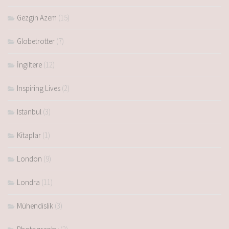
Gezgin Azem
(15)
Globetrotter
(7)
İngiltere
(12)
Inspiring Lives
(2)
Istanbul
(3)
Kitaplar
(1)
London
(9)
Londra
(11)
Mühendislik
(3)