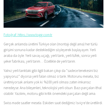
Fotoğraf: https://www.togg.com.tr
Gerçek anlamda üretimi Türkiye olan (montajı değil ama) her türlü
girişimi sonuna kadar desteklediğim söyleyerek başlayayım. Yerli
araba da öyle. Yerli savaş uçağı, yerli tank, yerli tüfek, sonra yerli
şeker fabrikası, yerli tarım… Özellikle de yerli tarım.
Yalnız yerli tanktaki gibi ilgili bakan çıkıp da “sadece tenekesini biz
yapıyoruz” diyorsa yerli falan olmaz o tank. Motorunu mesela, biz
üretmiyorsak anlamı yok ki. %100 yerli olması zaten imkansız
neredeyse. Ana bileşenleri, teknolojisi yerli olsun. Bazı parçaları ithal
olabilir. Yazılımı, motoru gibi kritik önemdeki parçaları değil ama.
Swiss made saatler mesela. Eskiden saat dediğimiz İsviçre’de üretilirdi.