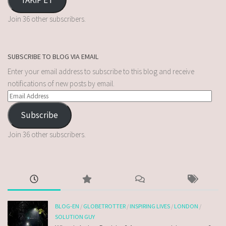
Join 36 other subscribers.
SUBSCRIBE TO BLOG VIA EMAIL
Enter your email address to subscribe to this blog and receive
notifications of new posts by email.
Subscribe
Join 36 other subscribers.
BLOG-EN
/
GLOBETROTTER
/
INSPIRING LIVES
/
LONDON
/
SOLUTION GUY