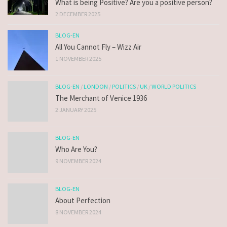
What is being Positive? Are you a positive person?
2 DECEMBER 2025
BLOG-EN
All You Cannot Fly – Wizz Air
1 NOVEMBER 2025
BLOG-EN
/
LONDON
/
POLITICS
/
UK
/
WORLD POLITICS
The Merchant of Venice 1936
2 JANUARY 2025
BLOG-EN
Who Are You?
9 NOVEMBER 2024
BLOG-EN
About Perfection
8 NOVEMBER 2024