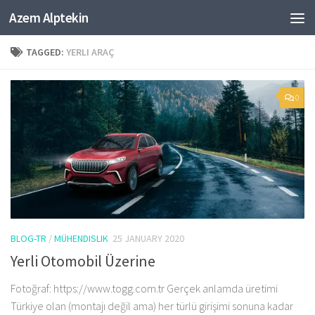
Azem Alptekin
Skip to content
TAGGED:
YERLI ARAÇ
0
BLOG-TR
/
MÜHENDISLIK
25 JANUARY 2020
Yerli Otomobil Üzerine
Fotoğraf: https://www.togg.com.tr Gerçek anlamda üretimi
Türkiye olan (montajı değil ama) her türlü girişimi sonuna kadar