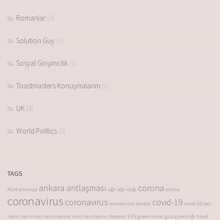
Romanlar
(4)
Solution Guy
(7)
Sosyal Girişimcilik
(1)
Toastmasters Konuşmalarım
(1)
UK
(4)
World Politics
(6)
TAGS
ankara antlaşması
corona
AGH
almanya
ağrı
ağrı dağı
corona
coronavirus
coronavirus
covid-19
coronavirus london
covid-19
cscs
nedir
cscs sınavı
cscs sınavına nasıl hazırlanılır
deprem
EVS
greek music
gıda güvenliği
hayat