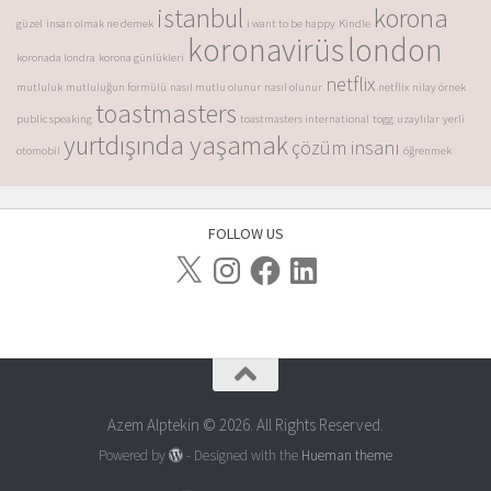
istanbul
korona
güzel
insan olmak ne demek
i want to be happy
Kindle
koronavirüs
london
koronada londra
korona günlükleri
netflix
mutluluk
mutluluğun formülü
nasıl mutlu olunur
nasıl olunur
netflix
nilay örnek
toastmasters
public speaking
toastmasters international
togg
uzaylılar
yerli
yurtdışında yaşamak
çözüm insanı
otomobil
öğrenmek
FOLLOW US
Azem Alptekin © 2026. All Rights Reserved.
Powered by
- Designed with the
Hueman theme