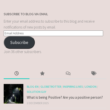
SUBSCRIBE TO BLOG VIA EMAIL
Enter your email address to subscribe to this blog and receive
notifications of new posts by email.
Subscribe
Join 36 other subscribers.
BLOG-EN
/
GLOBETROTTER
/
INSPIRING LIVES
/
LONDON
/
SOLUTION GUY
What is being Positive? Are you a positive person?
2 DECEMBER 2025