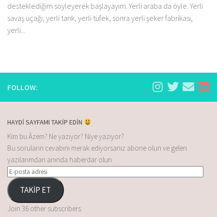
desteklediğim söyleyerek başlayayım. Yerli araba da öyle. Yerli
savaş uçağı, yerli tank, yerli tüfek, sonra yerli şeker fabrikası,
yerli...
FOLLOW:
HAYDİ SAYFAMI TAKİP EDİN
Kim bu Âzem? Ne yazıyor? Niye yazıyor?
Bu soruların cevabını merak ediyorsanız abone olun ve gelen
yazılarımdan anında haberdar olun.
TAKİP ET
Join 36 other subscribers.