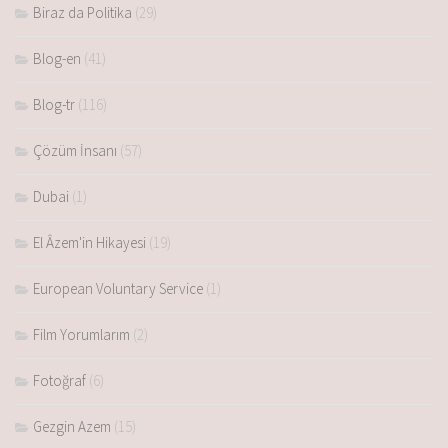
Biraz da Politika
(29)
Blog-en
(41)
Blog-tr
(116)
Çözüm İnsanı
(57)
Dubai
(1)
El Âzem'in Hikayesi
(19)
European Voluntary Service
(1)
Film Yorumlarım
(2)
Fotoğraf
(6)
Gezgin Azem
(15)