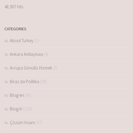
48,907 hits
CATEGORIES
About Turkey
(2)
Ankara Antlaşması
(4)
Avrupa Gönüllü Hizmeti
(2)
Biraz da Politika
(29)
Blog-en
(41)
Blog-tr
(116)
Çözüm İnsanı
(57)