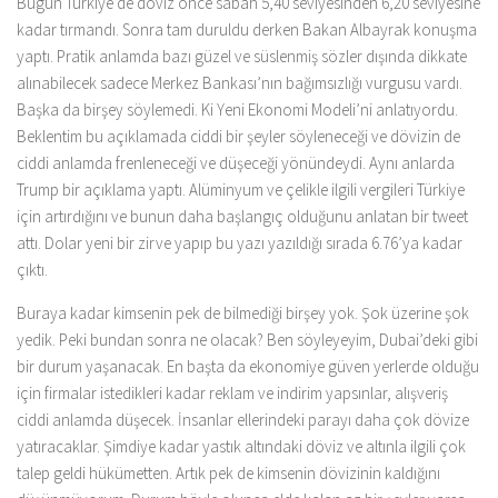
Bugün Türkiye’de döviz önce sabah 5,40 seviyesinden 6,20 seviyesine
kadar tırmandı. Sonra tam duruldu derken Bakan Albayrak konuşma
yaptı. Pratik anlamda bazı güzel ve süslenmiş sözler dışında dikkate
alınabilecek sadece Merkez Bankası’nın bağımsızlığı vurgusu vardı.
Başka da birşey söylemedi. Ki Yeni Ekonomi Modeli’ni anlatıyordu.
Beklentim bu açıklamada ciddi bir şeyler söyleneceği ve dövizin de
ciddi anlamda frenleneceği ve düşeceği yönündeydi. Aynı anlarda
Trump bir açıklama yaptı. Alüminyum ve çelikle ilgili vergileri Türkiye
için artırdığını ve bunun daha başlangıç olduğunu anlatan bir tweet
attı. Dolar yeni bir zirve yapıp bu yazı yazıldığı sırada 6.76’ya kadar
çıktı.
Buraya kadar kimsenin pek de bilmediği birşey yok. Şok üzerine şok
yedik. Peki bundan sonra ne olacak? Ben söyleyeyim, Dubai’deki gibi
bir durum yaşanacak. En başta da ekonomiye güven yerlerde olduğu
için firmalar istedikleri kadar reklam ve indirim yapsınlar, alışveriş
ciddi anlamda düşecek. İnsanlar ellerindeki parayı daha çok dövize
yatıracaklar. Şimdiye kadar yastık altındaki döviz ve altınla ilgili çok
talep geldi hükümetten. Artık pek de kimsenin dövizinin kaldığını