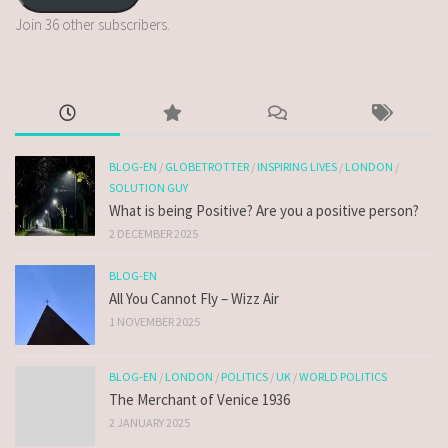
Join 36 other subscribers.
BLOG-EN
/
GLOBETROTTER
/
INSPIRING LIVES
/
LONDON
/
SOLUTION GUY
What is being Positive? Are you a positive person?
2 DECEMBER 2025
BLOG-EN
All You Cannot Fly – Wizz Air
1 NOVEMBER 2025
BLOG-EN
/
LONDON
/
POLITICS
/
UK
/
WORLD POLITICS
The Merchant of Venice 1936
2 JANUARY 2025