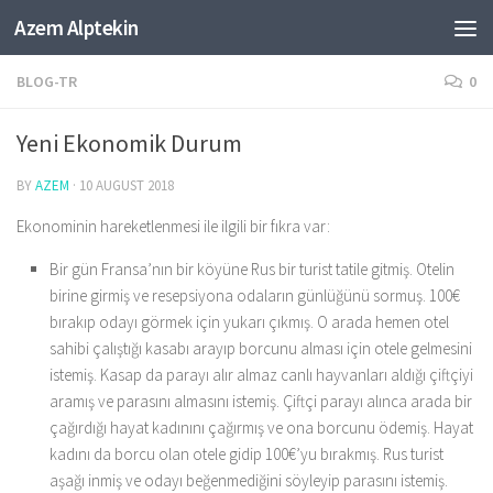
Azem Alptekin
Skip to content
BLOG-TR
0
Yeni Ekonomik Durum
BY
AZEM
·
10 AUGUST 2018
Ekonominin hareketlenmesi ile ilgili bir fıkra var:
Bir gün Fransa’nın bir köyüne Rus bir turist tatile gitmiş. Otelin
birine girmiş ve resepsiyona odaların günlüğünü sormuş. 100€
bırakıp odayı görmek için yukarı çıkmış. O arada hemen otel
sahibi çalıştığı kasabı arayıp borcunu alması için otele gelmesini
istemiş. Kasap da parayı alır almaz canlı hayvanları aldığı çiftçiyi
aramış ve parasını almasını istemiş. Çiftçi parayı alınca arada bir
çağırdığı hayat kadınını çağırmış ve ona borcunu ödemiş. Hayat
kadını da borcu olan otele gidip 100€’yu bırakmış. Rus turist
aşağı inmiş ve odayı beğenmediğini söyleyip parasını istemiş.