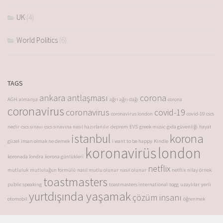
UK
(4)
World Politics
(6)
TAGS
ankara antlaşması
corona
AGH
almanya
ağrı
ağrı dağı
corona
coronavirus
coronavirus
covid-19
coronavirus london
covid-19
cscs
nedir
cscs sınavı
cscs sınavına nasıl hazırlanılır
deprem
EVS
greek music
gıda güvenliği
hayat
istanbul
korona
güzel
insan olmak ne demek
i want to be happy
Kindle
koronavirüs
london
koronada londra
korona günlükleri
netflix
mutluluk
mutluluğun formülü
nasıl mutlu olunur
nasıl olunur
netflix
nilay örnek
toastmasters
public speaking
toastmasters international
togg
uzaylılar
yerli
yurtdışında yaşamak
çözüm insanı
otomobil
öğrenmek