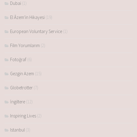
Dubai
(1)
El Âzem'in Hikayesi
(19)
European Voluntary Service
(1)
Film Yorumlarım
(2)
Fotoğraf
(6)
Gezgin Azem
(15)
Globetrotter
(7)
İngiltere
(12)
Inspiring Lives
(2)
Istanbul
(3)