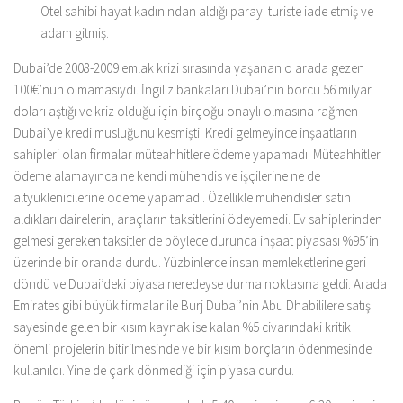
Otel sahibi hayat kadınından aldığı parayı turiste iade etmiş ve
adam gitmiş.
Dubai’de 2008-2009 emlak krizi sırasında yaşanan o arada gezen
100€’nun olmamasıydı. İngiliz bankaları Dubai’nin borcu 56 milyar
doları aştığı ve kriz olduğu için birçoğu onaylı olmasına rağmen
Dubai’ye kredi musluğunu kesmişti. Kredi gelmeyince inşaatların
sahipleri olan firmalar müteahhitlere ödeme yapamadı. Müteahhitler
ödeme alamayınca ne kendi mühendis ve işçilerine ne de
altyüklenicilerine ödeme yapamadı. Özellikle mühendisler satın
aldıkları dairelerin, araçların taksitlerini ödeyemedi. Ev sahiplerinden
gelmesi gereken taksitler de böylece durunca inşaat piyasası %95’in
üzerinde bir oranda durdu. Yüzbinlerce insan memleketlerine geri
döndü ve Dubai’deki piyasa neredeyse durma noktasına geldi. Arada
Emirates gibi büyük firmalar ile Burj Dubai’nin Abu Dhabililere satışı
sayesinde gelen bir kısım kaynak ise kalan %5 civarındaki kritik
önemli projelerin bitirilmesinde ve bir kısım borçların ödenmesinde
kullanıldı. Yine de çark dönmediği için piyasa durdu.