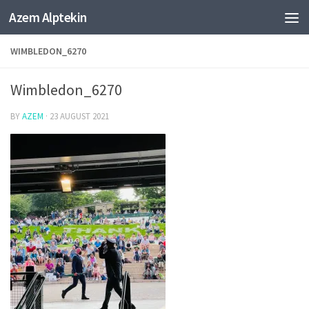
Azem Alptekin
Skip to content
WIMBLEDON_6270
Wimbledon_6270
BY
AZEM
·
23 AUGUST 2021