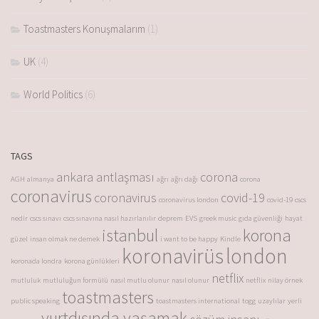
Toastmasters Konuşmalarım
(1)
UK
(4)
World Politics
(6)
TAGS
ankara antlaşması
corona
AGH
almanya
ağrı
ağrı dağı
corona
coronavirus
coronavirus
covid-19
coronavirus london
covid-19
cscs
nedir
cscs sınavı
cscs sınavına nasıl hazırlanılır
deprem
EVS
greek music
gıda güvenliği
hayat
istanbul
korona
güzel
insan olmak ne demek
i want to be happy
Kindle
koronavirüs
london
koronada londra
korona günlükleri
netflix
mutluluk
mutluluğun formülü
nasıl mutlu olunur
nasıl olunur
netflix
nilay örnek
toastmasters
public speaking
toastmasters international
togg
uzaylılar
yerli
yurtdışında yaşamak