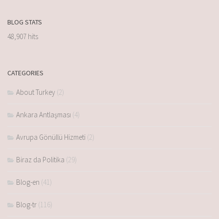
BLOG STATS
48,907 hits
CATEGORIES
About Turkey
(2)
Ankara Antlaşması
(4)
Avrupa Gönüllü Hizmeti
(2)
Biraz da Politika
(29)
Blog-en
(41)
Blog-tr
(116)