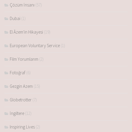
Çözüm İnsanı
(57)
Dubai
(1)
El Âzem'in Hikayesi
(19)
European Voluntary Service
(1)
Film Yorumlarım
(2)
Fotoğraf
(6)
Gezgin Azem
(15)
Globetrotter
(7)
İngiltere
(12)
Inspiring Lives
(2)