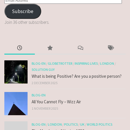
Subscribe
Join 36 other subscribers.
BLOG-EN
/
GLOBETROTTER
/
INSPIRING LIVES
/
LONDON
/
SOLUTION GUY
What is being Positive? Are you a positive person?
2 DECEMBER 2025
BLOG-EN
All You Cannot Fly – Wizz Air
1 NOVEMBER 2025
BLOG-EN
/
LONDON
/
POLITICS
/
UK
/
WORLD POLITICS