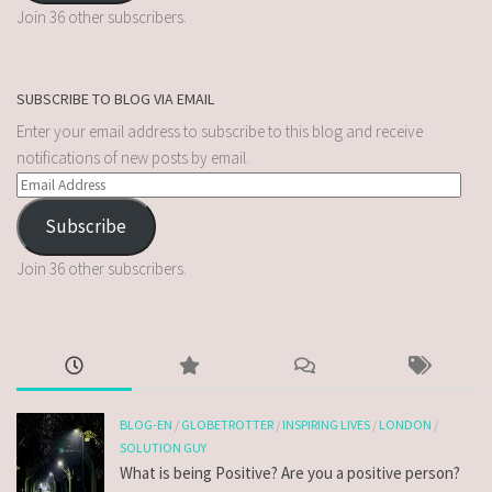
Join 36 other subscribers.
SUBSCRIBE TO BLOG VIA EMAIL
Enter your email address to subscribe to this blog and receive
notifications of new posts by email.
Subscribe
Join 36 other subscribers.
BLOG-EN
/
GLOBETROTTER
/
INSPIRING LIVES
/
LONDON
/
SOLUTION GUY
What is being Positive? Are you a positive person?