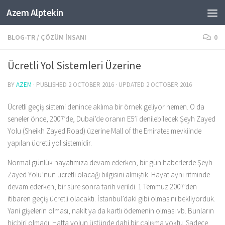
Azem Alptekin
Skip to content
BLOG-TR
/
ÇÖZÜM İNSANI
0
Ücretli Yol Sistemleri Üzerine
BY
AZEM
· PUBLISHED
2 OCTOBER 2016
· UPDATED
2 OCTOBER 2016
Ücretli geçiş sistemi denince aklıma bir örnek geliyor hemen. O da
seneler önce, 2007’de, Dubai’de oranın E5’i denilebilecek Şeyh Zayed
Yolu (Sheikh Zayed Road) üzerine Mall of the Emirates mevkiinde
yapılan ücretli yol sistemidir.
Normal günlük hayatımıza devam ederken, bir gün haberlerde Şeyh
Zayed Yolu’nun ücretli olacağı bilgisini almıştık. Hayat aynı ritminde
devam ederken, bir süre sonra tarih verildi. 1 Temmuz 2007’den
itibaren geçiş ücretli olacaktı. İstanbul’daki gibi olmasını bekliyorduk.
Yani gişelerin olması, nakit ya da kartlı ödemenin olması vb. Bunların
hiçbiri olmadı. Hatta yolun üstünde dahi bir çalışma yoktu. Sadece