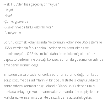
-Peki HGS’den hızlı geçebiliyor muyuz?
-Hayır!
-Niye?
-Çünkü gişeler var.
-Gişeler niye bir türlü kaldırılmıyor?
-Bilmiyorum.
Sorunu çözmek kolay aslında. Ve sorunun kökeninde OGS sistemi ile
HGS sistemlerinin farklı banka üzerinden çalışıyor olması ve
tahminime göre OGS sistemi için daha önce ödenmiş olan cihaz
depozito bedelinin ne olacağı konusu. Bunun da çözümü var aslında
ama benim konum değil.
Bir sorun varsa ortada, öncelikle sorunun sorun olduğunun kabul
edilip çözüme dair adımların iyi bir çözüm stratejisi oluşturulduktan
sonra ortaya konması doğru olandır. Bizdeki eksik de sanırım bu
noktada ortaya çıkıyor. Umarım yakın zamanda tüm bu gişelerden
kurtuluruz ve insanımız trafikte birazcık daha az zorluk çeker.