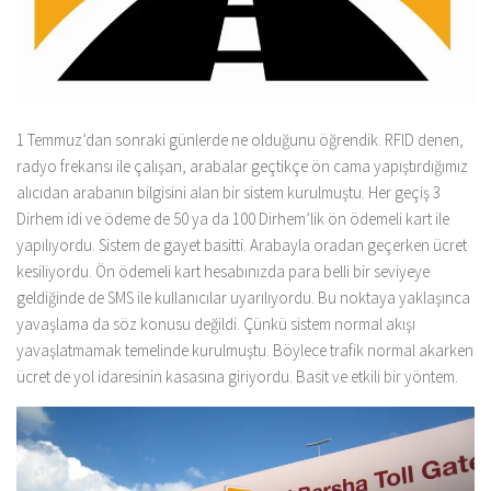
1 Temmuz’dan sonraki günlerde ne olduğunu öğrendik. RFID denen,
radyo frekansı ile çalışan, arabalar geçtikçe ön cama yapıştırdığımız
alıcıdan arabanın bilgisini alan bir sistem kurulmuştu. Her geçiş 3
Dirhem idi ve ödeme de 50 ya da 100 Dirhem’lik ön ödemeli kart ile
yapılıyordu. Sistem de gayet basitti. Arabayla oradan geçerken ücret
kesiliyordu. Ön ödemeli kart hesabınızda para belli bir seviyeye
geldiğinde de SMS ile kullanıcılar uyarılıyordu. Bu noktaya yaklaşınca
yavaşlama da söz konusu değildi. Çünkü sistem normal akışı
yavaşlatmamak temelinde kurulmuştu. Böylece trafik normal akarken
ücret de yol idaresinin kasasına giriyordu. Basit ve etkili bir yöntem.