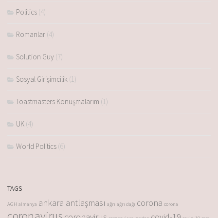
Politics
(4)
Romanlar
(4)
Solution Guy
(7)
Sosyal Girişimcilik
(1)
Toastmasters Konuşmalarım
(1)
UK
(4)
World Politics
(6)
TAGS
ankara antlaşması
corona
AGH
almanya
ağrı
ağrı dağı
corona
coronavirus
coronavirus
covid-19