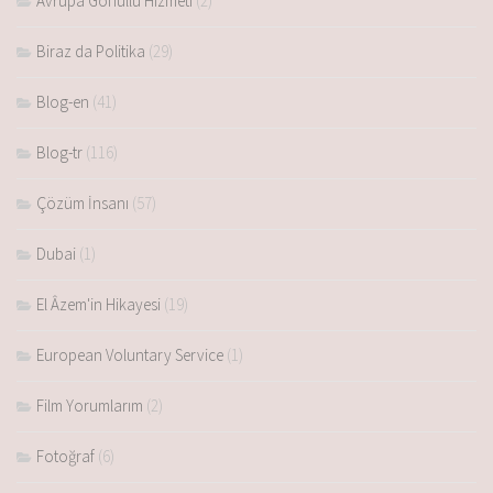
Avrupa Gönüllü Hizmeti
(2)
Biraz da Politika
(29)
Blog-en
(41)
Blog-tr
(116)
Çözüm İnsanı
(57)
Dubai
(1)
El Âzem'in Hikayesi
(19)
European Voluntary Service
(1)
Film Yorumlarım
(2)
Fotoğraf
(6)