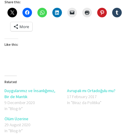
Share this:
More
Like this:
Related
Duygularımız ve İnsanlığımız,
Avrupalı mı Ortadoğulu mu?
Bir de Mantık
17 February 2017
9 December 2020
In "Biraz da Politika"
In "Blog-tr"
Ölüm Üzerine
29 August 2020
In "Blog-tr"