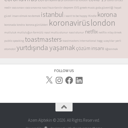
coronavirus london
covid-19
cscs
nedir
cscs sınavı
cscs sınavına nasıl hazırlanılır
deprem
EVS
greek music
gıda güvenliği
hayat
istanbul
korona
güzel
insan olmak ne demek
i want to be happy
Kindle
koronavirüs
london
koronada londra
korona günlükleri
netflix
mutluluk
mutluluğun formülü
nasıl mutlu olunur
nasıl olunur
netflix
nilay örnek
toastmasters
public speaking
toastmasters international
togg
uzaylılar
yerli
yurtdışında yaşamak
çözüm insanı
otomobil
öğrenmek
FOLLOW US
Azem Alptekin © 2026. All Rights Reserved.