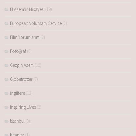
El Âzem'in Hikayesi
(19)
European Voluntary Service
(1)
Film Yorumlarım
(2)
Fotoğraf
(6)
Gezgin Azem
(15)
Globetrotter
(7)
İngiltere
(12)
Inspiring Lives
(2)
Istanbul
(3)
Kitaplar
(1)