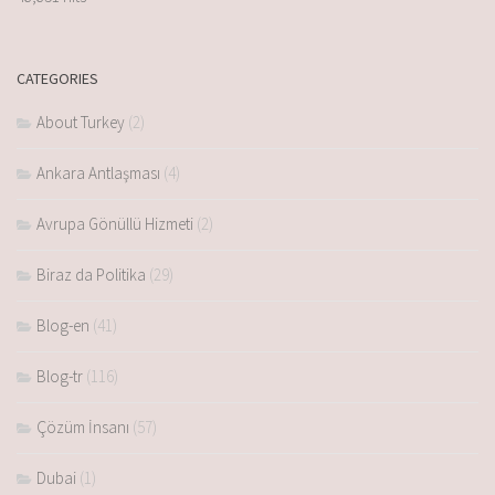
CATEGORIES
About Turkey
(2)
Ankara Antlaşması
(4)
Avrupa Gönüllü Hizmeti
(2)
Biraz da Politika
(29)
Blog-en
(41)
Blog-tr
(116)
Çözüm İnsanı
(57)
Dubai
(1)