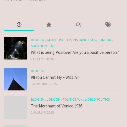
BLOG-EN
/
GLOBETROTTER
/
INSPIRING LIVES
/
LONDON
/
SOLUTION GUY
What is being Positive? Are you a positive person?
2 DECEMBER 2025
BLOG-EN
All You Cannot Fly – Wizz Air
1 NOVEMBER 2025
BLOG-EN
/
LONDON
/
POLITICS
/
UK
/
WORLD POLITICS
The Merchant of Venice 1936
2 JANUARY 2025