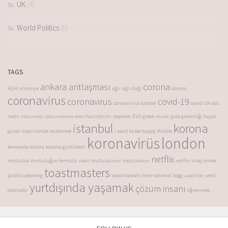
UK
(4)
World Politics
(6)
TAGS
ankara antlaşması
corona
AGH
almanya
ağrı
ağrı dağı
corona
coronavirus
coronavirus
covid-19
coronavirus london
covid-19
cscs
nedir
cscs sınavı
cscs sınavına nasıl hazırlanılır
deprem
EVS
greek music
gıda güvenliği
hayat
istanbul
korona
güzel
insan olmak ne demek
i want to be happy
Kindle
koronavirüs
london
koronada londra
korona günlükleri
netflix
mutluluk
mutluluğun formülü
nasıl mutlu olunur
nasıl olunur
netflix
nilay örnek
toastmasters
public speaking
toastmasters international
togg
uzaylılar
yerli
yurtdışında yaşamak
çözüm insanı
otomobil
öğrenmek