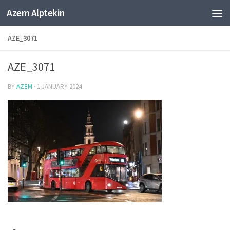
Azem Alptekin
Skip to content
AZE_3071
AZE_3071
BY
AZEM
·
1 JANUARY 2024