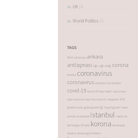
UK
(4)
World Politics
(6)
TAGS
ankara
AGH
almanya
antlaşması
corona
ağrı
ağrı dağı
coronavirus
corona
coronavirus
coronavirus london
covid-19
covid-19
cscs nedir
cscs sınavı
cscs sınavına nasıl hazırlanılır
deprem
EVS
greek music
gıda güvenliği
hayat güzel
insan
istanbul
olmak ne demek
i want to
korona
be happy
Kindle
koronada
londra
korona günlükleri