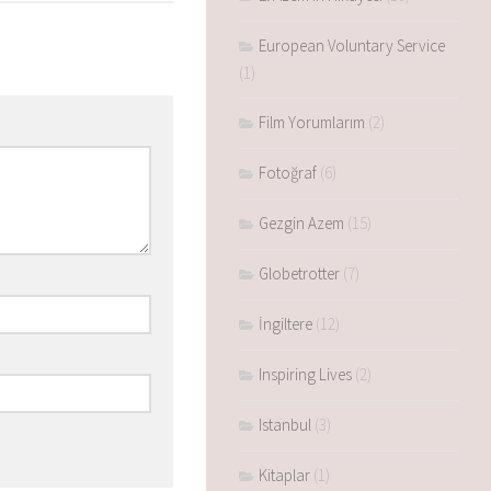
European Voluntary Service
(1)
Film Yorumlarım
(2)
Fotoğraf
(6)
Gezgin Azem
(15)
Globetrotter
(7)
İngiltere
(12)
Inspiring Lives
(2)
Istanbul
(3)
Kitaplar
(1)