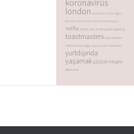
koronavirüs
london
mutluluk
mutluluğun
formülü
nasıl mutlu olunur
nasıl olunur
netflix
netflix
nilay örnek
public speaking
toastmasters
toastmasters
international
togg
uzaylılar
yerli otomobil
yurtdışında
yaşamak
çözüm insanı
öğrenmek