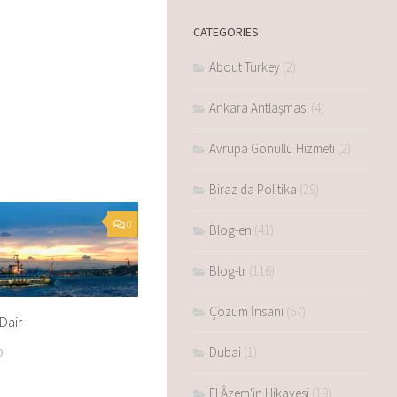
CATEGORIES
About Turkey
(2)
Ankara Antlaşması
(4)
Avrupa Gönüllü Hizmeti
(2)
Biraz da Politika
(29)
0
Blog-en
(41)
Blog-tr
(116)
Çözüm İnsanı
(57)
Dair
Dubai
(1)
0
El Âzem'in Hikayesi
(19)