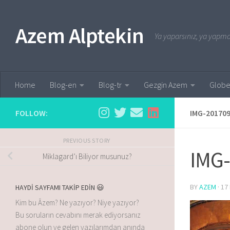
Skip to content
Azem Alptekin
Ya yaparsınız, ya yapmaz
Home
Blog-en
Blog-tr
Gezgin Azem
Globe
FOLLOW:
IMG-20170
PREVIOUS STORY
IMG
Miklagard’ı Biliyor musunuz?
BY
AZEM
·
17
HAYDİ SAYFAMI TAKİP EDİN 😃
Kim bu Âzem? Ne yazıyor? Niye yazıyor?
Bu soruların cevabını merak ediyorsanız
abone olun ve gelen yazılarımdan anında