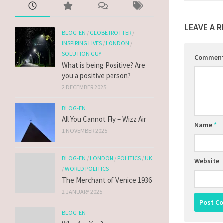
LEAVE A R
BLOG-EN
/
GLOBETROTTER
/
INSPIRING LIVES
/
LONDON
/
SOLUTION GUY
Commen
What is being Positive? Are
you a positive person?
2 DECEMBER 2025
BLOG-EN
All You Cannot Fly – Wizz Air
Name
*
1 NOVEMBER 2025
BLOG-EN
/
LONDON
/
POLITICS
/
UK
Website
/
WORLD POLITICS
The Merchant of Venice 1936
2 JANUARY 2025
BLOG-EN