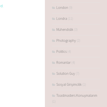
d.
London
(9)
Londra
(11)
Mühendislik
(3)
Photography
(2)
Politics
(4)
Romanlar
(4)
Solution Guy
(7)
Sosyal Girişimcilik
(1)
Toastmasters Konuşmalarım
(1)