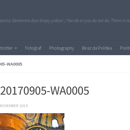
sınız. Denemek diye birşey yoktur. / You do or you do not do. There is no
trotter
Fotoğraf
Photography
Biraz da Politika
Polit
905-WA0005
-20170905-WA0005
 NOVEMBER 2019