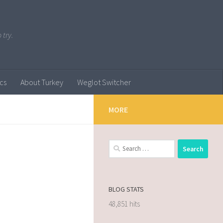
 try.
ics
About Turkey
Weglot Switcher
MORE
BLOG STATS
48,851 hits