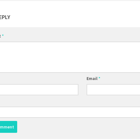
EPLY
t
*
Email
*