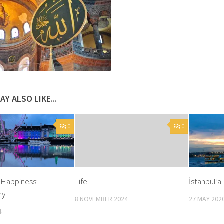
AY ALSO LIKE...
0
0
 Happiness:
Life
İstanbul’a 
hy
8 NOVEMBER 2024
27 MAY 202
4