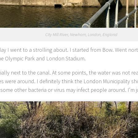
City Mill River, Newham, London, England
ay I went to a strolling about. I started from Bow. Went nor
he Olympic Park and London Stadium.
tially next to the canal. At some points, the water was not re
lies were around. I definitely think the London Municipality s
some other bacteria or virus may infect people around. I’m j