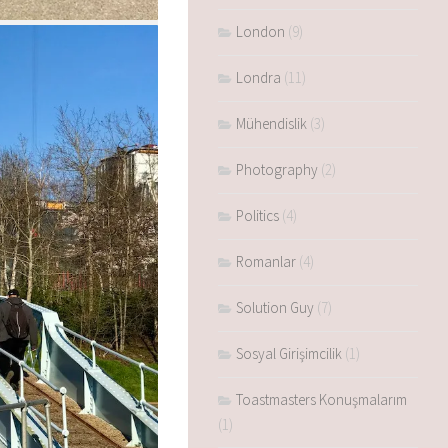
London
(9)
Londra
(11)
Mühendislik
(3)
Photography
(2)
Politics
(4)
Romanlar
(4)
Solution Guy
(7)
Sosyal Girişimcilik
(1)
Toastmasters Konuşmalarım
(1)