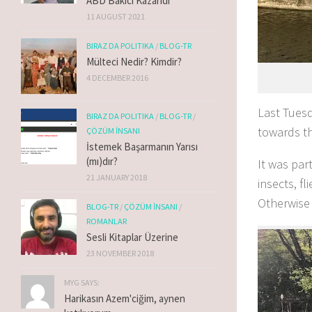
ABD Bakıcı Kazandı
11 AUGUST 2021
BIRAZ DA POLITIKA
/
BLOG-TR
Mülteci Nedir? Kimdir?
4 DECEMBER 2016
Last Tuesd
BIRAZ DA POLITIKA
/
BLOG-TR
/
towards t
ÇÖZÜM İNSANI
İstemek Başarmanın Yarısı
(mı)dır?
It was par
21 JANUARY 2018
insects, f
Otherwise 
BLOG-TR
/
ÇÖZÜM İNSANI
/
ROMANLAR
Sesli Kitaplar Üzerine
23 NOVEMBER 2018
MYG SAYS:
Harikasın Azem'ciğim, aynen