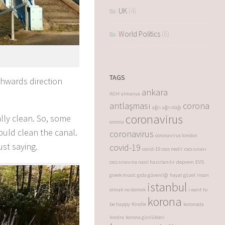
UK
(4)
World Politics
(6)
TAGS
thwards direction
ankara
AGH
almanya
antlaşması
corona
ağrı
ağrı dağı
coronavirus
ally clean. So, some
corona
hould clean the canal.
coronavirus
coronavirus london
ust saying.
covid-19
covid-19
cscs nedir
cscs sınavı
cscs sınavına nasıl hazırlanılır
deprem
EVS
greek music
gıda güvenliği
hayat güzel
insan
istanbul
olmak ne demek
i want to
korona
be happy
Kindle
koronada
londra
korona günlükleri