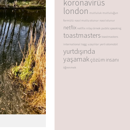
koronavirüs
london
mutluluk
mutluluğun
formülü
nasıl mutlu olunur
nasıl olunur
netflix
netflix
nilay örnek
public speaking
toastmasters
toastmasters
international
togg
uzaylılar
yerli otomobil
yurtdışında
yaşamak
çözüm insanı
öğrenmek