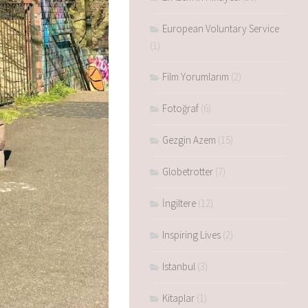
European Voluntary Service
(1)
Film Yorumlarım
(2)
Fotoğraf
(6)
Gezgin Azem
(15)
Globetrotter
(7)
İngiltere
(12)
Inspiring Lives
(2)
Istanbul
(3)
Kitaplar
(1)