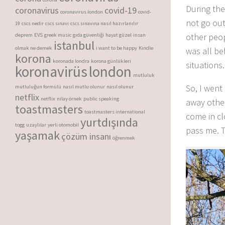
During the
coronavirus
covid-19
coronavirus london
covid-
not go out
19
cscs nedir
cscs sınavı
cscs sınavına nasıl hazırlanılır
other peop
deprem
EVS
greek music
gıda güvenliği
hayat güzel
insan
istanbul
olmak ne demek
i want to be happy
Kindle
was all b
korona
koronada londra
korona günlükleri
situations.
koronavirüs
london
mutluluk
So, I went
mutluluğun formülü
nasıl mutlu olunur
nasıl olunur
netflix
netflix
nilay örnek
public speaking
away othe
toastmasters
toastmasters international
come in cl
yurtdışında
togg
uzaylılar
yerli otomobil
pass me. 
yaşamak
çözüm insanı
öğrenmek