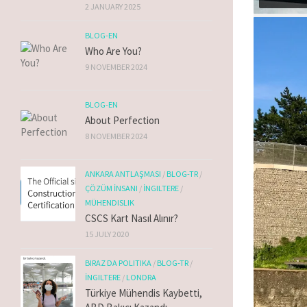
2 JANUARY 2025
BLOG-EN
Who Are You?
9 NOVEMBER 2024
BLOG-EN
About Perfection
8 NOVEMBER 2024
ANKARA ANTLAŞMASI
/
BLOG-TR
/
ÇÖZÜM İNSANI
/
İNGILTERE
/
MÜHENDISLIK
CSCS Kart Nasıl Alınır?
15 JULY 2020
BIRAZ DA POLITIKA
/
BLOG-TR
/
İNGILTERE
/
LONDRA
Türkiye Mühendis Kaybetti,