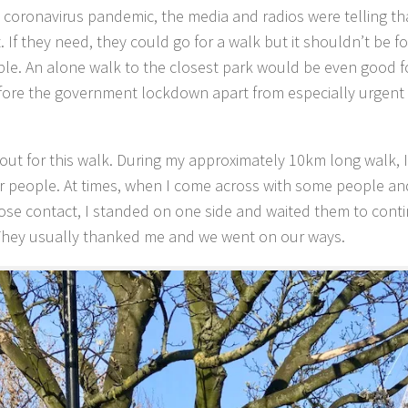
 coronavirus pandemic, the media and radios were telling t
. If they need, they could go for a walk but it shouldn’t be f
le. An alone walk to the closest park would be even good for
efore the government lockdown apart from especially urgent
 out for this walk. During my approximately 10km long walk, I
r people. At times, when I come across with some people a
ose contact, I standed on one side and waited them to conti
They usually thanked me and we went on our ways.