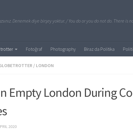
sınız. Denemek diye birşey yoktur. / You do or you do not do. There is no
trotter
Fotoğraf
Photography
Biraz da Politika
Polit
GLOBETROTTER
/
LONDON
 in Empty London During C
es
APRIL 2020