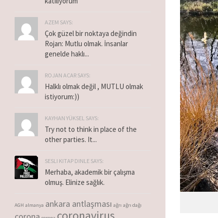
katılıyorum
AZEM SAYS:
Çok güzel bir noktaya değindin
Rojan: Mutlu olmak. İnsanlar
genelde haklı...
ROJAN ACAR SAYS:
Halklı olmak değil , MUTLU olmak
istiyorum:))
KAYHAN YÜKSEL SAYS:
Try not to think in place of the
other parties. It...
SESLI KITAP DINLE SAYS:
Merhaba, akademik bir çalışma
olmuş. Elinize sağlık.
ankara antlaşması
AGH
almanya
ağrı
ağrı dağı
coronavirus
corona
corona