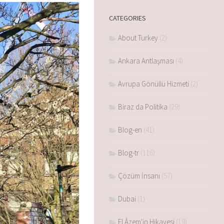
CATEGORIES
About Turkey
(2)
Ankara Antlaşması
(4)
Avrupa Gönüllü Hizmeti
(2)
Biraz da Politika
(29)
Blog-en
(41)
Blog-tr
(116)
Çözüm İnsanı
(57)
Dubai
(1)
El Âzem'in Hikayesi
(19)