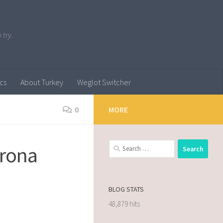
 try.
ics
About Turkey
Weglot Switcher
0
MORE
orona
BLOG STATS
48,879 hits