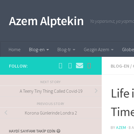
Skip to content
Azem Alptekin
Ya yaparsınız, ya yapmaz
Home
Blog-en
Blog-tr
Gezgin Azem
Globe
FOLLOW:
BLOG-EN
/
NEXT STORY
Life
A Teeny Tiny Thing Called Covid-19
PREVIOUS STORY
Tim
Korona Günlerinde Londra 2
BY
AZEM
·
8 
HAYDİ SAYFAMI TAKİP EDİN 😃