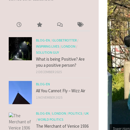
BLOG-EN
/
GLOBETROTTER
/
INSPIRING LIVES
/
LONDON
/
SOLUTION GUY
What is being Positive? Are
you a positive person?
2 DECEMBER 2025
BLOG-EN
All You Cannot Fly – Wizz Air
1 NOVEMBER 2025
BLOG-EN
/
LONDON
/
POLITICS
/
UK
/
WORLD POLITICS
The Merchant of Venice 1936
Tower Haml