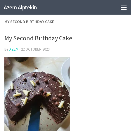
Azem Alptekin
Skip to content
MY SECOND BIRTHDAY CAKE
My Second Birthday Cake
BY
AZEM
·
22 OCTOBER 2020