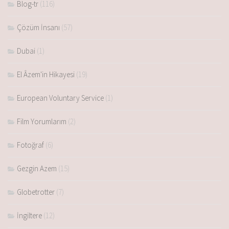
Blog-tr
(116)
Çözüm İnsanı
(57)
Dubai
(1)
El Âzem'in Hikayesi
(19)
European Voluntary Service
(1)
Film Yorumlarım
(2)
Fotoğraf
(6)
Gezgin Azem
(15)
Globetrotter
(7)
İngiltere
(12)