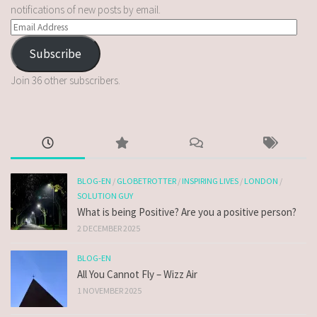
notifications of new posts by email.
Subscribe
Join 36 other subscribers.
BLOG-EN
/
GLOBETROTTER
/
INSPIRING LIVES
/
LONDON
/
SOLUTION GUY
What is being Positive? Are you a positive person?
2 DECEMBER 2025
BLOG-EN
All You Cannot Fly – Wizz Air
1 NOVEMBER 2025