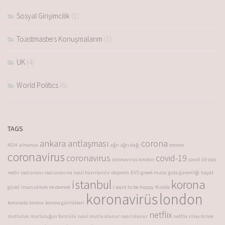
Sosyal Girişimcilik
(1)
Toastmasters Konuşmalarım
(1)
UK
(4)
World Politics
(6)
TAGS
ankara antlaşması
corona
AGH
almanya
ağrı
ağrı dağı
corona
coronavirus
coronavirus
covid-19
coronavirus london
covid-19
cscs
nedir
cscs sınavı
cscs sınavına nasıl hazırlanılır
deprem
EVS
greek music
gıda güvenliği
hayat
istanbul
korona
güzel
insan olmak ne demek
i want to be happy
Kindle
koronavirüs
london
koronada londra
korona günlükleri
netflix
mutluluk
mutluluğun formülü
nasıl mutlu olunur
nasıl olunur
netflix
nilay örnek