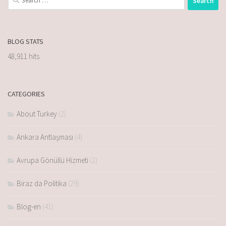
BLOG STATS
48,911 hits
CATEGORIES
About Turkey
(2)
Ankara Antlaşması
(4)
Avrupa Gönüllü Hizmeti
(2)
Biraz da Politika
(29)
Blog-en
(41)