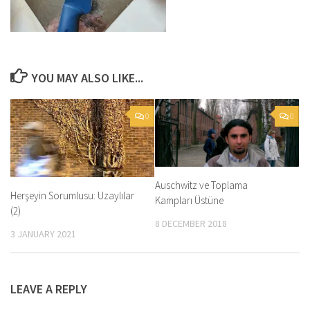
YOU MAY ALSO LIKE...
0
0
Auschwitz ve Toplama
Herşeyin Sorumlusu: Uzaylılar
Kampları Üstüne
(2)
8 DECEMBER 2018
3 JANUARY 2021
LEAVE A REPLY