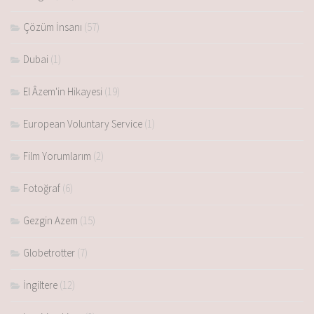
Çözüm İnsanı
(57)
Dubai
(1)
El Âzem'in Hikayesi
(19)
European Voluntary Service
(1)
Film Yorumlarım
(2)
Fotoğraf
(6)
Gezgin Azem
(15)
Globetrotter
(7)
İngiltere
(12)