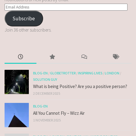
Subscribe
Join 36 other subscribers.
BLOG-EN
/
GLOBETROTTER
/
INSPIRING LIVES
/
LONDON
/
SOLUTION GUY
What is being Positive? Are you a positive person?
2 DECEMBER 2025
BLOG-EN
All You Cannot Fly – Wizz Air
1 NOVEMBER 2025