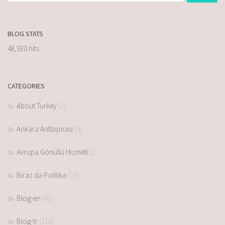
BLOG STATS
48,930 hits
CATEGORIES
About Turkey
(2)
Ankara Antlaşması
(4)
Avrupa Gönüllü Hizmeti
(2)
Biraz da Politika
(29)
Blog-en
(41)
Blog-tr
(116)