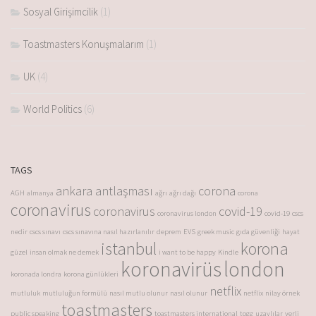
Sosyal Girişimcilik
(1)
Toastmasters Konuşmalarım
(1)
UK
(4)
World Politics
(6)
TAGS
ankara antlaşması
corona
AGH
almanya
ağrı
ağrı dağı
corona
coronavirus
coronavirus
covid-19
coronavirus london
covid-19
cscs
nedir
cscs sınavı
cscs sınavına nasıl hazırlanılır
deprem
EVS
greek music
gıda güvenliği
hayat
istanbul
korona
güzel
insan olmak ne demek
i want to be happy
Kindle
koronavirüs
london
koronada londra
korona günlükleri
netflix
mutluluk
mutluluğun formülü
nasıl mutlu olunur
nasıl olunur
netflix
nilay örnek
toastmasters
public speaking
toastmasters international
togg
uzaylılar
yerli