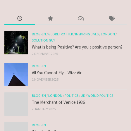
BLOG-EN
/
GLOBETROTTER
/
INSPIRING LIVES
/
LONDON
/
SOLUTION GUY
What is being Positive? Are you a positive person?
2 DECEMBER 2025
BLOG-EN
All You Cannot Fly – Wizz Air
1 NOVEMBER 2025
BLOG-EN
/
LONDON
/
POLITICS
/
UK
/
WORLD POLITICS
The Merchant of Venice 1936
2 JANUARY 2025
BLOG-EN