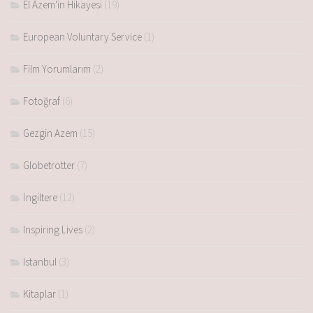
El Âzem'in Hikayesi
(19)
European Voluntary Service
(1)
Film Yorumlarım
(2)
Fotoğraf
(6)
Gezgin Azem
(15)
Globetrotter
(7)
İngiltere
(12)
Inspiring Lives
(2)
Istanbul
(3)
Kitaplar
(1)