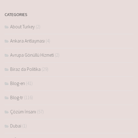
CATEGORIES
About Turkey
(2)
Ankara Antlaşması
(4)
Avrupa Gönüllü Hizmeti
(2)
Biraz da Politika
(29)
Blog-en
(41)
Blog-tr
(116)
Çözüm İnsanı
(57)
Dubai
(1)