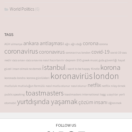
World Politics
(6)
TAGS
ankara antlaşması
corona
AGH
almanya
ağrı
ağrı dağı
corona
coronavirus
coronavirus
covid-19
coronavirus london
covid-19
cscs
nedir
cscs sınavı
cscs sınavına nasıl hazırlanılır
deprem
EVS
greek music
gıda güvenliği
hayat
istanbul
korona
güzel
insan olmak ne demek
i want to be happy
Kindle
koronavirüs
london
koronada londra
korona günlükleri
netflix
mutluluk
mutluluğun formülü
nasıl mutlu olunur
nasıl olunur
netflix
nilay örnek
toastmasters
public speaking
toastmasters international
togg
uzaylılar
yerli
yurtdışında yaşamak
çözüm insanı
otomobil
öğrenmek
FOLLOW US