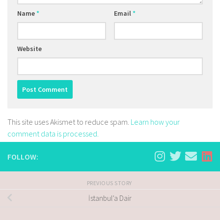
Name
*
Email
*
Website
This site uses Akismet to reduce spam.
Learn how your
comment data is processed.
FOLLOW:
PREVIOUS STORY
İstanbul’a Dair