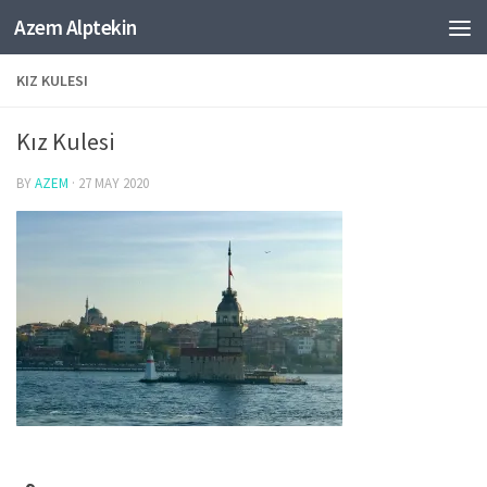
Azem Alptekin
Skip to content
KIZ KULESI
Kız Kulesi
BY
AZEM
·
27 MAY 2020