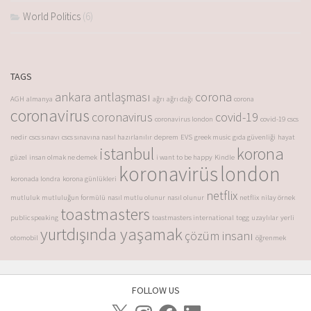
World Politics
(6)
TAGS
ankara antlaşması
corona
AGH
almanya
ağrı
ağrı dağı
corona
coronavirus
coronavirus
covid-19
coronavirus london
covid-19
cscs
nedir
cscs sınavı
cscs sınavına nasıl hazırlanılır
deprem
EVS
greek music
gıda güvenliği
hayat
istanbul
korona
güzel
insan olmak ne demek
i want to be happy
Kindle
koronavirüs
london
koronada londra
korona günlükleri
netflix
mutluluk
mutluluğun formülü
nasıl mutlu olunur
nasıl olunur
netflix
nilay örnek
toastmasters
public speaking
toastmasters international
togg
uzaylılar
yerli
yurtdışında yaşamak
çözüm insanı
otomobil
öğrenmek
FOLLOW US