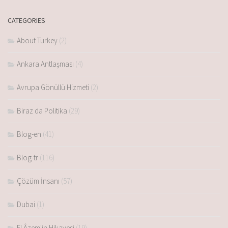
CATEGORIES
About Turkey
(2)
Ankara Antlaşması
(4)
Avrupa Gönüllü Hizmeti
(2)
Biraz da Politika
(29)
Blog-en
(41)
Blog-tr
(116)
Çözüm İnsanı
(57)
Dubai
(1)
El Âzem'in Hikayesi
(19)