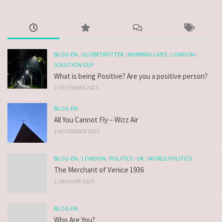
BLOG-EN
/
GLOBETROTTER
/
INSPIRING LIVES
/
LONDON
/
SOLUTION GUY
What is being Positive? Are you a positive person?
2 DECEMBER 2025
BLOG-EN
All You Cannot Fly – Wizz Air
1 NOVEMBER 2025
BLOG-EN
/
LONDON
/
POLITICS
/
UK
/
WORLD POLITICS
The Merchant of Venice 1936
2 JANUARY 2025
BLOG-EN
Who Are You?