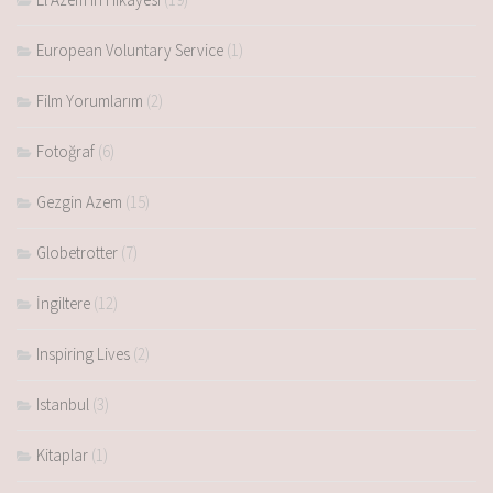
European Voluntary Service
(1)
Film Yorumlarım
(2)
Fotoğraf
(6)
Gezgin Azem
(15)
Globetrotter
(7)
İngiltere
(12)
Inspiring Lives
(2)
Istanbul
(3)
Kitaplar
(1)