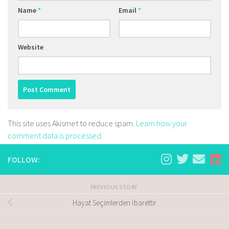
Name
*
Email
*
Website
This site uses Akismet to reduce spam.
Learn how your
comment data is processed.
FOLLOW:
PREVIOUS STORY
Hayat Seçimlerden İbarettir