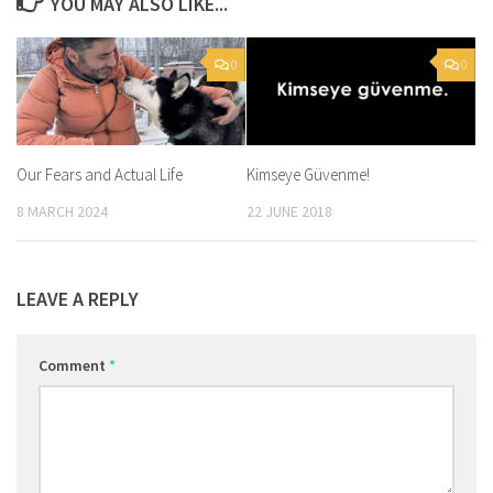
YOU MAY ALSO LIKE...
0
0
Our Fears and Actual Life
Kimseye Güvenme!
8 MARCH 2024
22 JUNE 2018
LEAVE A REPLY
Comment
*