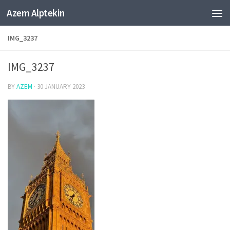
Azem Alptekin
Skip to content
IMG_3237
IMG_3237
BY
AZEM
·
30 JANUARY 2023