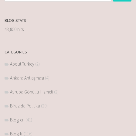
BLOG STATS
48,850 hits
CATEGORIES
About Turkey
(2)
Ankara Antlaşması
(4)
Avrupa Gönüllü Hizmeti
(2)
Biraz da Politika
(29)
Blog-en
(41)
Blog-tr
(116)