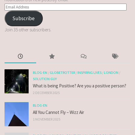
Subscribe
Join 35 other subscribers.
BLOG-EN
/
GLOBETROTTER
/
INSPIRING LIVES
/
LONDON
/
SOLUTION GUY
What is being Positive? Are you a positive person?
2 DECEMBER 2025
BLOG-EN
All You Cannot Fly – Wizz Air
1 NOVEMBER 2025