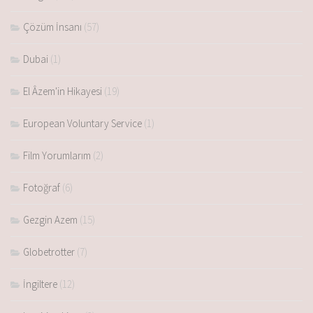
Çözüm İnsanı
(57)
Dubai
(1)
El Âzem'in Hikayesi
(19)
European Voluntary Service
(1)
Film Yorumlarım
(2)
Fotoğraf
(6)
Gezgin Azem
(15)
Globetrotter
(7)
İngiltere
(12)