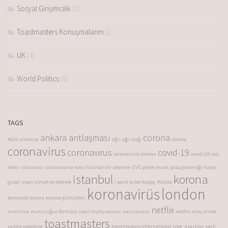
Sosyal Girişimcilik
(1)
Toastmasters Konuşmalarım
(1)
UK
(4)
World Politics
(6)
TAGS
ankara antlaşması
corona
AGH
almanya
ağrı
ağrı dağı
corona
coronavirus
coronavirus
covid-19
coronavirus london
covid-19
cscs
nedir
cscs sınavı
cscs sınavına nasıl hazırlanılır
deprem
EVS
greek music
gıda güvenliği
hayat
istanbul
korona
güzel
insan olmak ne demek
i want to be happy
Kindle
koronavirüs
london
koronada londra
korona günlükleri
netflix
mutluluk
mutluluğun formülü
nasıl mutlu olunur
nasıl olunur
netflix
nilay örnek
toastmasters
public speaking
toastmasters international
togg
uzaylılar
yerli