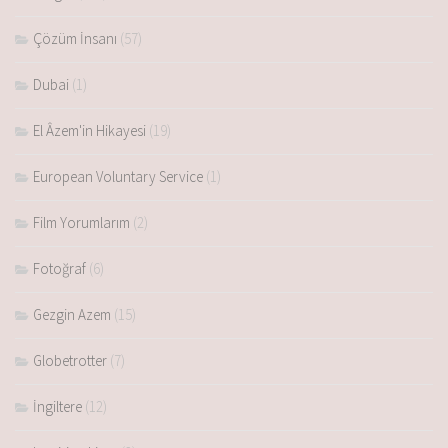
Çözüm İnsanı
(57)
Dubai
(1)
El Âzem'in Hikayesi
(19)
European Voluntary Service
(1)
Film Yorumlarım
(2)
Fotoğraf
(6)
Gezgin Azem
(15)
Globetrotter
(7)
İngiltere
(12)