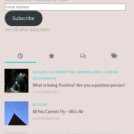
Subscribe
Join 35 other subscribers.
BLOG-EN
/
GLOBETROTTER
/
INSPIRING LIVES
/
LONDON
/
SOLUTION GUY
What is being Positive? Are you a positive person?
2 DECEMBER 2025
BLOG-EN
All You Cannot Fly – Wizz Air
1 NOVEMBER 2025