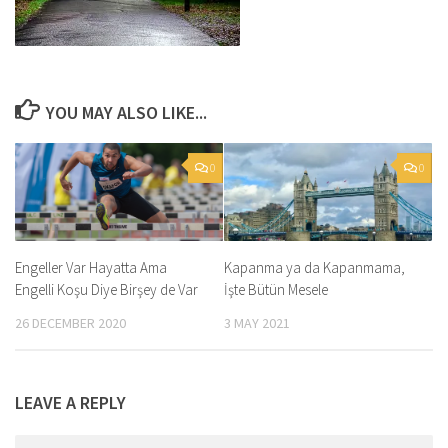
YOU MAY ALSO LIKE...
0
0
Engeller Var Hayatta Ama
Kapanma ya da Kapanmama,
Engelli Koşu Diye Birşey de Var
İşte Bütün Mesele
26 DECEMBER 2020
3 MAY 2021
LEAVE A REPLY