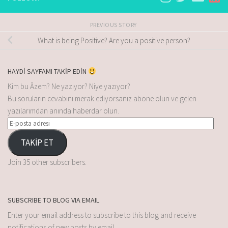
PREVIOUS STORY
What is being Positive? Are you a positive person?
HAYDİ SAYFAMI TAKİP EDİN
Kim bu Âzem? Ne yazıyor? Niye yazıyor?
Bu soruların cevabını merak ediyorsanız abone olun ve gelen
yazılarımdan anında haberdar olun.
TAKİP ET
Join 35 other subscribers.
SUBSCRIBE TO BLOG VIA EMAIL
Enter your email address to subscribe to this blog and receive
notifications of new posts by email.