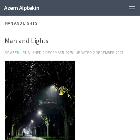
Azem Alptekin
Skip to content
MAN AND LIGHTS
Man and Lights
BY
AZEM
· PUBLISHED
2 DECEMBER 2025
· UPDATED
2 DECEMBER 2025