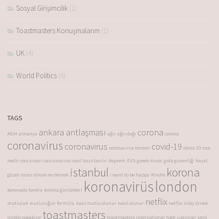
Sosyal Girişimcilik
(1)
Toastmasters Konuşmalarım
(1)
UK
(4)
World Politics
(6)
TAGS
ankara antlaşması
corona
AGH
almanya
ağrı
ağrı dağı
corona
coronavirus
coronavirus
covid-19
coronavirus london
covid-19
cscs
nedir
cscs sınavı
cscs sınavına nasıl hazırlanılır
deprem
EVS
greek music
gıda güvenliği
hayat
istanbul
korona
güzel
insan olmak ne demek
i want to be happy
Kindle
koronavirüs
london
koronada londra
korona günlükleri
netflix
mutluluk
mutluluğun formülü
nasıl mutlu olunur
nasıl olunur
netflix
nilay örnek
toastmasters
public speaking
toastmasters international
togg
uzaylılar
yerli