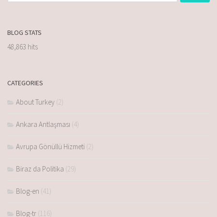
BLOG STATS
48,863 hits
CATEGORIES
About Turkey
(2)
Ankara Antlaşması
(4)
Avrupa Gönüllü Hizmeti
(2)
Biraz da Politika
(29)
Blog-en
(41)
Blog-tr
(116)