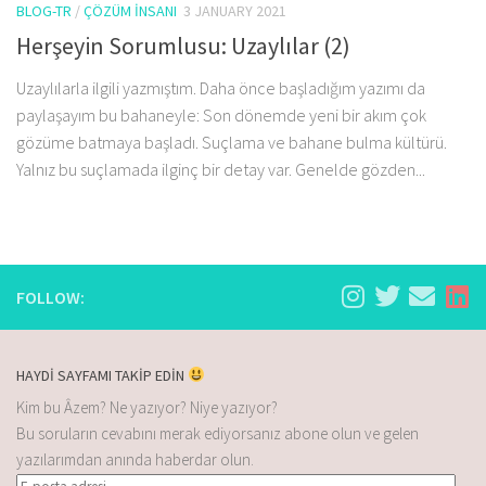
BLOG-TR
/
ÇÖZÜM İNSANI
3 JANUARY 2021
Herşeyin Sorumlusu: Uzaylılar (2)
Uzaylılarla ilgili yazmıştım. Daha önce başladığım yazımı da
paylaşayım bu bahaneyle: Son dönemde yeni bir akım çok
gözüme batmaya başladı. Suçlama ve bahane bulma kültürü.
Yalnız bu suçlamada ilginç bir detay var. Genelde gözden...
FOLLOW:
HAYDİ SAYFAMI TAKİP EDİN
Kim bu Âzem? Ne yazıyor? Niye yazıyor?
Bu soruların cevabını merak ediyorsanız abone olun ve gelen
yazılarımdan anında haberdar olun.