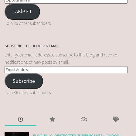
TAKİP ET
Join 36 other subscribers.
SUBSCRIBE TO BLOG VIA EMAIL
Enter your email address to subscribe to this blog and receive
notifications of new posts by email.
Subscribe
Join 36 other subscribers.
BLOG-EN
/
GLOBETROTTER
/
INSPIRING LIVES
/
LONDON
/