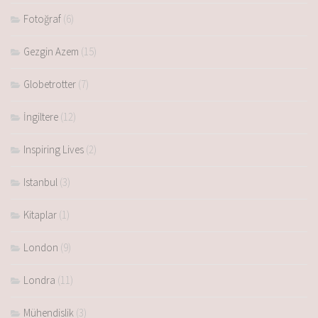
Fotoğraf
(6)
Gezgin Azem
(15)
Globetrotter
(7)
İngiltere
(12)
Inspiring Lives
(2)
Istanbul
(3)
Kitaplar
(1)
London
(9)
Londra
(11)
Mühendislik
(3)