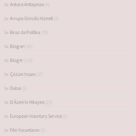
Ankara Antlaşması
(4)
Avrupa Gönüllü Hizmeti
(2)
Biraz da Politika
(29)
Blog-en
(41)
Blog-tr
(116)
Çözüm İnsanı
(57)
Dubai
(1)
El Âzem'in Hikayesi
(19)
European Voluntary Service
(1)
Film Yorumlarım
(2)