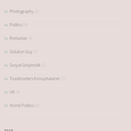
Photography
(2)
Politics
(4)
Romanlar
(4)
Solution Guy
(7)
Sosyal Girişimcilik
(1)
Toastmasters Konuşmalarım
(1)
UK
(4)
World Politics
(6)
TAGS