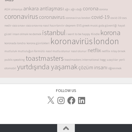
ankara antlaşması
corona
AGH
almanya
ağrı
ağrı dağı
corona
coronavirus
coronavirus
covid-19
coronavirus london
covid-19
cscs
nedir
cscs sınavı
cscs sınavına nasıl hazırlanılır
deprem
EVS
greek music
gıda güvenliği
hayat
istanbul
korona
güzel
insan olmak ne demek
i want to be happy
Kindle
koronavirüs
london
koronada londra
korona günlükleri
netflix
mutluluk
mutluluğun formülü
nasıl mutlu olunur
nasıl olunur
netflix
nilay örnek
toastmasters
public speaking
toastmasters international
togg
uzaylılar
yerli
yurtdışında yaşamak
çözüm insanı
otomobil
öğrenmek
FOLLOW US