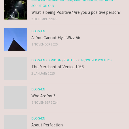
SOLUTION GUY
What is being Positive? Are you a positive person?
2 DECEMBER 2025
BLOG-EN
All You Cannot Fly – Wizz Air
1 NOVEMBER 2025
BLOG-EN
/
LONDON
/
POLITICS
/
UK
/
WORLD POLITICS
The Merchant of Venice 1936
2 JANUARY 2025
BLOG-EN
Who Are You?
9 NOVEMBER 2024
BLOG-EN
About Perfection