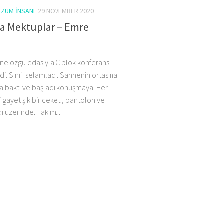
ZÜM İNSANI
29 NOVEMBER 2020
ma Mektuplar – Emre
ine özgü edasıyla C blok konferans
di. Sınıfı selamladı. Sahnenin ortasına
na baktı ve başladı konuşmaya. Her
 gayet şık bir ceket , pantolon ve
 üzerinde. Takım...