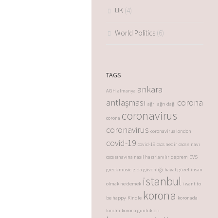
UK
(4)
World Politics
(6)
TAGS
ankara
AGH
almanya
antlaşması
corona
ağrı
ağrı dağı
coronavirus
corona
coronavirus
coronavirus london
covid-19
covid-19
cscs nedir
cscs sınavı
cscs sınavına nasıl hazırlanılır
deprem
EVS
greek music
gıda güvenliği
hayat güzel
insan
istanbul
olmak ne demek
i want to
korona
be happy
Kindle
koronada
londra
korona günlükleri