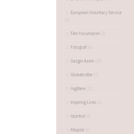
European Voluntary Service
(1)
Film Yorumlarım
(2)
Fotoğraf
(6)
Gezgin Azem
(15)
Globetrotter
(7)
İngiltere
(12)
Inspiring Lives
(2)
Istanbul
(3)
Kitaplar
(1)