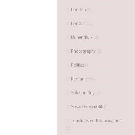
London
(9)
Londra
(11)
Mühendislik
(3)
Photography
(2)
Politics
(4)
Romanlar
(4)
Solution Guy
(7)
Sosyal Girişimcilik
(1)
Toastmasters Konuşmalarım
(1)