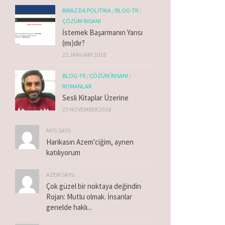
BIRAZ DA POLITIKA
/
BLOG-TR
/
ÇÖZÜM İNSANI
İstemek Başarmanın Yarısı
(mı)dır?
21 JANUARY 2018
BLOG-TR
/
ÇÖZÜM İNSANI
/
ROMANLAR
Sesli Kitaplar Üzerine
23 NOVEMBER 2018
MYG SAYS:
Harikasın Azem'ciğim, aynen
katılıyorum
AZEM SAYS:
Çok güzel bir noktaya değindin
Rojan: Mutlu olmak. İnsanlar
genelde haklı...