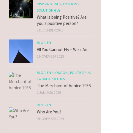
INSPIRING LIVES
/
LONDON
/
SOLUTION GUY
What is being Positive? Are
you a positive person?
2 DECEMBER 2025
BLOG-EN
All You Cannot Fly – Wizz Air
1 NOVEMBER 2025
BLOG-EN
/
LONDON
/
POLITICS
/
UK
/
WORLD POLITICS
The Merchant of Venice 1936
2 JANUARY 2025
BLOG-EN
Who Are You?
9 NOVEMBER 2024