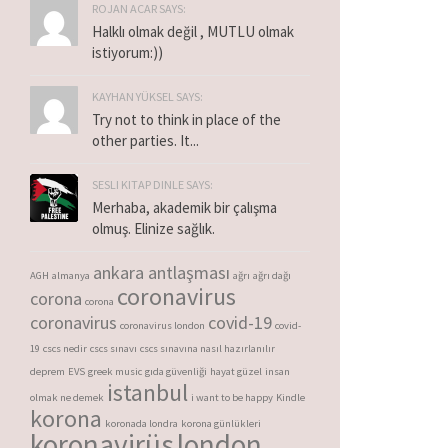
ROJAN ACAR SAYS:
Halklı olmak değil , MUTLU olmak
istiyorum:))
KAYHAN YÜKSEL SAYS:
Try not to think in place of the
other parties. It...
SESLI KITAP DINLE SAYS:
Merhaba, akademik bir çalışma
olmuş. Elinize sağlık.
ankara antlaşması
AGH
almanya
ağrı
ağrı dağı
coronavirus
corona
corona
coronavirus
covid-19
coronavirus london
covid-
19
cscs nedir
cscs sınavı
cscs sınavına nasıl hazırlanılır
deprem
EVS
greek music
gıda güvenliği
hayat güzel
insan
istanbul
olmak ne demek
i want to be happy
Kindle
korona
koronada londra
korona günlükleri
koronavirüs
london