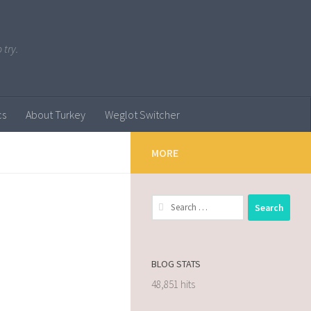
 try.
cs
About Turkey
Weglot Switcher
MORE
BLOG STATS
48,851 hits