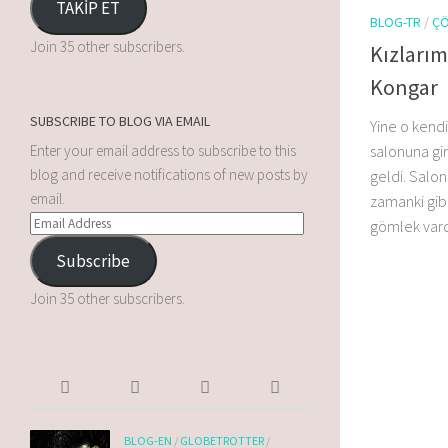
TAKİP ET
BLOG-TR
/
ÇÖ
Join 35 other subscribers.
Kızları
Kongar
SUBSCRIBE TO BLOG VIA EMAIL
Yine o kend
Enter your email address to subscribe to this
salonuna gir
blog and receive notifications of new posts by
geldi. Salo
email.
zamanki gibi
gömlek vardı
Subscribe
Join 35 other subscribers.
BLOG-EN
/
GLOBETROTTER
/