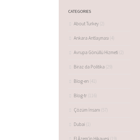
CATEGORIES
About Turkey
(2)
Ankara Antlaşması
(4)
Avrupa Gönüllü Hizmeti
(2)
Biraz da Politika
(29)
Blog-en
(41)
Blog-tr
(116)
Çözüm İnsanı
(57)
Dubai
(1)
El Âzem'in Hikayesi
(19)