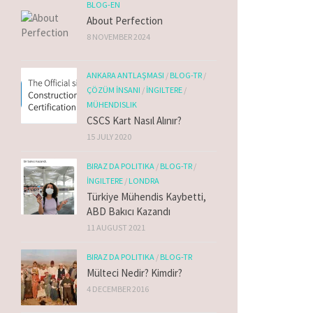
BLOG-EN
About Perfection
8 NOVEMBER 2024
ANKARA ANTLAŞMASI
/
BLOG-TR
/
ÇÖZÜM İNSANI
/
İNGILTERE
/
MÜHENDISLIK
CSCS Kart Nasıl Alınır?
15 JULY 2020
BIRAZ DA POLITIKA
/
BLOG-TR
/
İNGILTERE
/
LONDRA
Türkiye Mühendis Kaybetti,
ABD Bakıcı Kazandı
11 AUGUST 2021
BIRAZ DA POLITIKA
/
BLOG-TR
Mülteci Nedir? Kimdir?
4 DECEMBER 2016