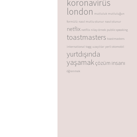
koronavirüs
london
mutluluk
mutluluğun
formülü
nasıl mutlu olunur
nasıl olunur
netflix
netflix
nilay örnek
public speaking
toastmasters
toastmasters
international
togg
uzaylılar
yerli otomobil
yurtdışında
yaşamak
çözüm insanı
öğrenmek