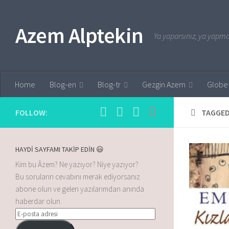
Skip to content
Azem Alptekin
Ya yaparsınız, ya yapmaz
Home
Blog-en
Blog-tr
Gezgin Azem
Globet
FOLLOW:
TAGGED
HAYDİ SAYFAMI TAKİP EDİN 😃
Kim bu Âzem? Ne yazıyor? Niye yazıyor?
Bu soruların cevabını merak ediyorsanız
abone olun ve gelen yazılarımdan anında
haberdar olun.