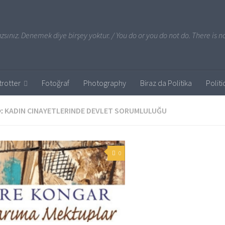
sınız. Denemek diye birşey yoktur. / You do or you do not do. There is no
rotter
Fotoğraf
Photography
Biraz da Politika
Politi
:
KADIN CINAYETLERINDE DEVLET SORUMLULUĞU
0