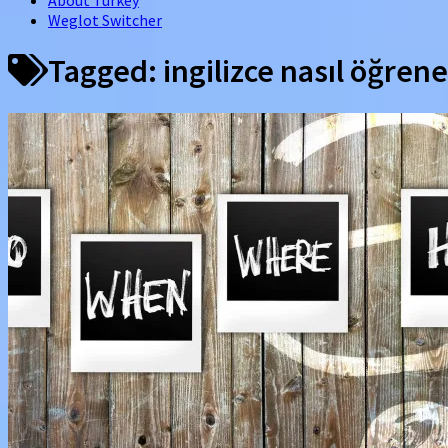
About Turkey
Weglot Switcher
Tagged:
ingilizce nasıl öğrene