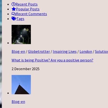
Recent Posts
Popular Posts
Recent Comments
Tags
Blog-en
/
Globetrotter
/
Inspiring Lives
/
London
/
Solutio
What is being Positive? Are you a positive person?
2 December 2025
Blog-en