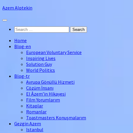
Azem Alptekin
Home
Blog-en
European Voluntary Service
Inspiring Lives
Solution Guy
World Politics
Blog-tr
Avrupa Gönüllü Hizmeti
Çözüm İnsanı
El Âzem’in Hikayesi
Film Yorumlarım
Kitaplar
Romanlar
Toastmasters Konuşmalarım
Gezgin Azem
Istanbul