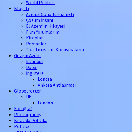
World Politics
Blog-tr
Avrupa Gönüllü Hizmeti
Çözüm İnsanı
El Âzem’in Hikayesi
Film Yorumlarım
Kitaplar
Romanlar
Toastmasters Konuşmalarım
Gezgin Azem
Istanbul
Dubai
İngiltere
Londra
Ankara Antlaşması
Globetrotter
UK
London
Fotoğraf
Photography
Biraz da Politika
Politics