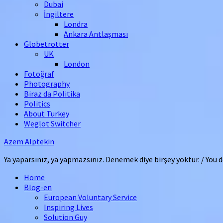
Dubai
İngiltere
Londra
Ankara Antlaşması
Globetrotter
UK
London
Fotoğraf
Photography
Biraz da Politika
Politics
About Turkey
Weglot Switcher
Azem Alptekin
Ya yaparsınız, ya yapmazsınız. Denemek diye birşey yoktur. / You do
Home
Blog-en
European Voluntary Service
Inspiring Lives
Solution Guy