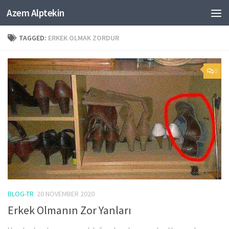
Azem Alptekin
Skip to content
TAGGED:
ERKEK OLMAK ZORDUR
0
BLOG-TR
20 NOVEMBER 2020
Erkek Olmanın Zor Yanları