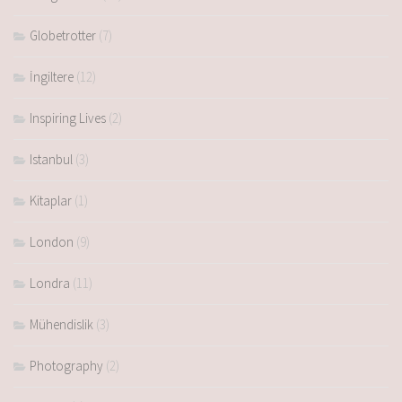
Globetrotter
(7)
İngiltere
(12)
Inspiring Lives
(2)
Istanbul
(3)
Kitaplar
(1)
London
(9)
Londra
(11)
Mühendislik
(3)
Photography
(2)