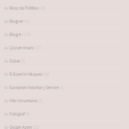
Biraz da Politika
(29)
Blog-en
(41)
Blog-tr
(116)
Çözüm İnsanı
(57)
Dubai
(1)
El Âzem'in Hikayesi
(19)
European Voluntary Service
(1)
Film Yorumlarım
(2)
Fotoğraf
(6)
Gezgin Azem
(15)