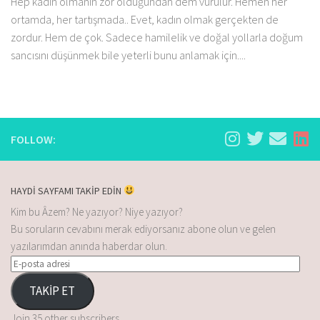
Hep kadın olmanın zor olduğundan dem vurulur. Hemen her
ortamda, her tartışmada.. Evet, kadın olmak gerçekten de
zordur. Hem de çok. Sadece hamilelik ve doğal yollarla doğum
sancısını düşünmek bile yeterli bunu anlamak için....
FOLLOW:
HAYDİ SAYFAMI TAKİP EDİN
Kim bu Âzem? Ne yazıyor? Niye yazıyor?
Bu soruların cevabını merak ediyorsanız abone olun ve gelen
yazılarımdan anında haberdar olun.
TAKİP ET
Join 35 other subscribers.