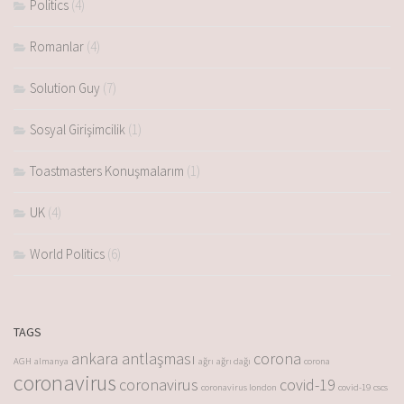
Politics
(4)
Romanlar
(4)
Solution Guy
(7)
Sosyal Girişimcilik
(1)
Toastmasters Konuşmalarım
(1)
UK
(4)
World Politics
(6)
TAGS
ankara antlaşması
corona
AGH
almanya
ağrı
ağrı dağı
corona
coronavirus
coronavirus
covid-19
coronavirus london
covid-19
cscs