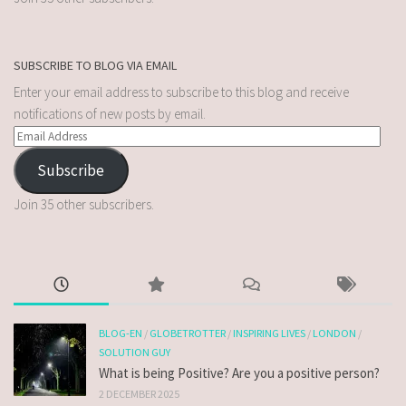
SUBSCRIBE TO BLOG VIA EMAIL
Enter your email address to subscribe to this blog and receive
notifications of new posts by email.
Subscribe
Join 35 other subscribers.
BLOG-EN
/
GLOBETROTTER
/
INSPIRING LIVES
/
LONDON
/
SOLUTION GUY
What is being Positive? Are you a positive person?
2 DECEMBER 2025