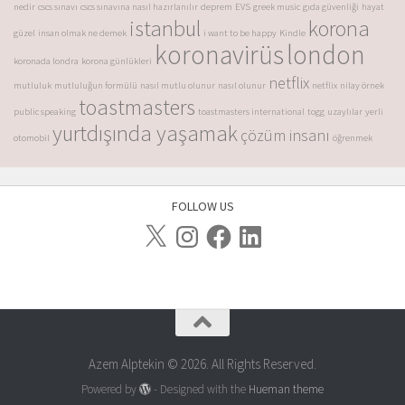
nedir
cscs sınavı
cscs sınavına nasıl hazırlanılır
deprem
EVS
greek music
gıda güvenliği
hayat
istanbul
korona
güzel
insan olmak ne demek
i want to be happy
Kindle
koronavirüs
london
koronada londra
korona günlükleri
netflix
mutluluk
mutluluğun formülü
nasıl mutlu olunur
nasıl olunur
netflix
nilay örnek
toastmasters
public speaking
toastmasters international
togg
uzaylılar
yerli
yurtdışında yaşamak
çözüm insanı
otomobil
öğrenmek
FOLLOW US
Azem Alptekin © 2026. All Rights Reserved.
Powered by
- Designed with the
Hueman theme