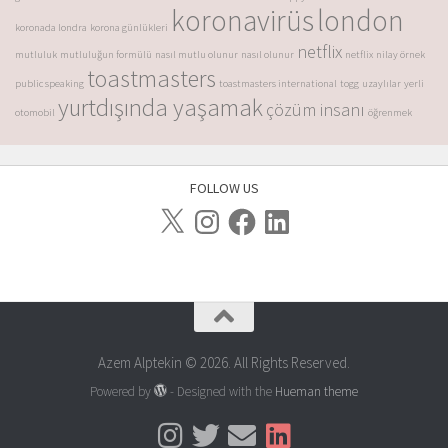
koronavirüs
london
koronada londra
korona günlükleri
netflix
mutluluk
mutluluğun formülü
nasıl mutlu olunur
nasıl olunur
netflix
nilay örnek
toastmasters
public speaking
toastmasters international
togg
uzaylılar
yerli
yurtdışında yaşamak
çözüm insanı
otomobil
öğrenmek
FOLLOW US
Azem Alptekin © 2026. All Rights Reserved.
Powered by
- Designed with the
Hueman theme