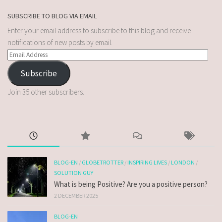
SUBSCRIBE TO BLOG VIA EMAIL
Enter your email address to subscribe to this blog and receive
notifications of new posts by email.
Subscribe
Join 35 other subscribers.
BLOG-EN
/
GLOBETROTTER
/
INSPIRING LIVES
/
LONDON
/
SOLUTION GUY
What is being Positive? Are you a positive person?
2 DECEMBER 2025
BLOG-EN