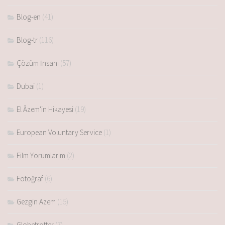
Blog-en
(41)
Blog-tr
(116)
Çözüm İnsanı
(57)
Dubai
(1)
El Âzem'in Hikayesi
(19)
European Voluntary Service
(1)
Film Yorumlarım
(2)
Fotoğraf
(6)
Gezgin Azem
(15)
Globetrotter
(7)