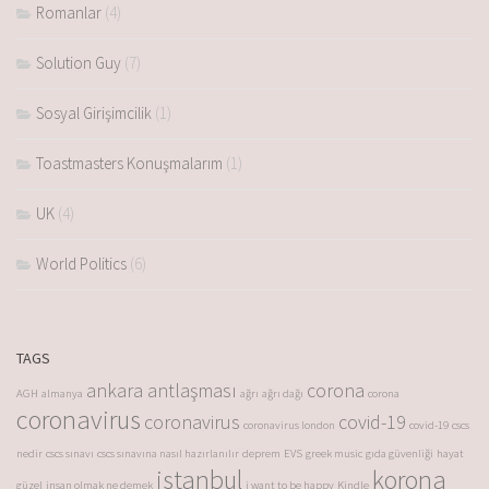
Romanlar
(4)
Solution Guy
(7)
Sosyal Girişimcilik
(1)
Toastmasters Konuşmalarım
(1)
UK
(4)
World Politics
(6)
TAGS
ankara antlaşması
corona
AGH
almanya
ağrı
ağrı dağı
corona
coronavirus
coronavirus
covid-19
coronavirus london
covid-19
cscs
nedir
cscs sınavı
cscs sınavına nasıl hazırlanılır
deprem
EVS
greek music
gıda güvenliği
hayat
istanbul
korona
güzel
insan olmak ne demek
i want to be happy
Kindle