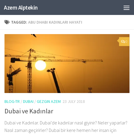
Azem Alptekin
Skip to content
TAGGED:
ABU DHABI KADINLARI HAYATI
0
BLOG-TR
/
DUBAI
/
GEZGIN AZEM
23 JULY 2018
Dubai ve Kadınlar
Dubai ve Kadınlar. Dubai’de kadınlar nasıl giyinir? Neler yaparlar?
Nasıl zaman geçirirler? Dubai bir kere hemen her insan için