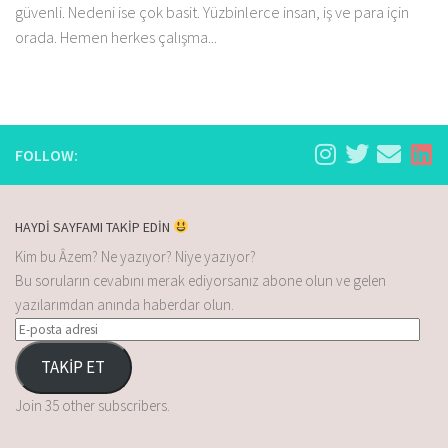
güvenli. Nedeni ise çok basit. Yüzbinlerce insan, iş ve para için
orada. Hemen herkes çalışma...
FOLLOW:
HAYDİ SAYFAMI TAKİP EDİN
Kim bu Âzem? Ne yazıyor? Niye yazıyor?
Bu soruların cevabını merak ediyorsanız abone olun ve gelen
yazılarımdan anında haberdar olun.
TAKİP ET
Join 35 other subscribers.