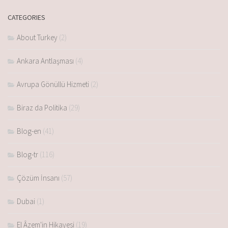
CATEGORIES
About Turkey
(2)
Ankara Antlaşması
(4)
Avrupa Gönüllü Hizmeti
(2)
Biraz da Politika
(29)
Blog-en
(41)
Blog-tr
(116)
Çözüm İnsanı
(57)
Dubai
(1)
El Âzem'in Hikayesi
(19)