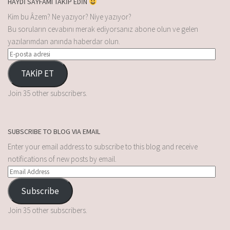
HAYDİ SAYFAMI TAKİP EDİN
Kim bu Âzem? Ne yazıyor? Niye yazıyor?
Bu soruların cevabını merak ediyorsanız abone olun ve gelen
yazılarımdan anında haberdar olun.
TAKİP ET
Join 35 other subscribers.
SUBSCRIBE TO BLOG VIA EMAIL
Enter your email address to subscribe to this blog and receive
notifications of new posts by email.
Subscribe
Join 35 other subscribers.