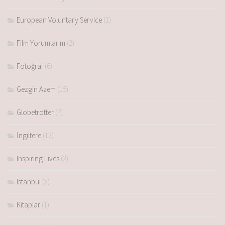
European Voluntary Service
(1)
Film Yorumlarım
(2)
Fotoğraf
(6)
Gezgin Azem
(15)
Globetrotter
(7)
İngiltere
(12)
Inspiring Lives
(2)
Istanbul
(3)
Kitaplar
(1)