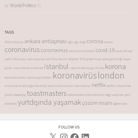
World Politics
(6)
TAGS
ankara antlaşması
corona
AGH
almanya
ağrı
ağrı dağı
corona
coronavirus
coronavirus
covid-19
coronavirus london
covid-19
cscs
nedir
cscs sınavı
cscs sınavına nasıl hazırlanılır
deprem
EVS
greek music
gıda güvenliği
hayat
istanbul
korona
güzel
insan olmak ne demek
i want to be happy
Kindle
koronavirüs
london
koronada londra
korona günlükleri
netflix
mutluluk
mutluluğun formülü
nasıl mutlu olunur
nasıl olunur
netflix
nilay örnek
toastmasters
public speaking
toastmasters international
togg
uzaylılar
yerli
yurtdışında yaşamak
çözüm insanı
otomobil
öğrenmek
FOLLOW US