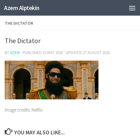
Azem Alptekin
Skip to content
THE DICTATOR
The Dictator
BY
AZEM
· PUBLISHED
15 MAY 2020
· UPDATED
27 AUGUST 2020
Image credits: Netflix
YOU MAY ALSO LIKE...