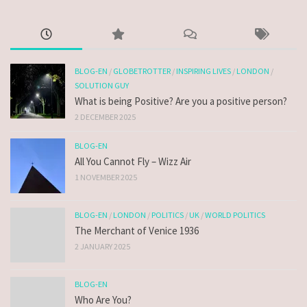
BLOG-EN
/
GLOBETROTTER
/
INSPIRING LIVES
/
LONDON
/
SOLUTION GUY
What is being Positive? Are you a positive person?
2 DECEMBER 2025
BLOG-EN
All You Cannot Fly – Wizz Air
1 NOVEMBER 2025
BLOG-EN
/
LONDON
/
POLITICS
/
UK
/
WORLD POLITICS
The Merchant of Venice 1936
2 JANUARY 2025
BLOG-EN
Who Are You?