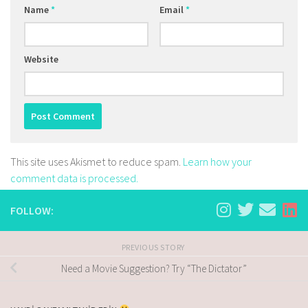
Name
*
Email
*
Website
This site uses Akismet to reduce spam.
Learn how your
comment data is processed.
FOLLOW:
PREVIOUS STORY
Need a Movie Suggestion? Try “The Dictator”