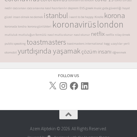
coronavirus london
covid-19
cscs
nedir
cscs sınavı
cscs sınavına nasıl hazırlanılır
deprem
EVS
greek music
gıda güvenliği
hayat
istanbul
korona
güzel
insan olmak ne demek
i want to be happy
Kindle
koronavirüs
london
koronada londra
korona günlükleri
netflix
mutluluk
mutluluğun formülü
nasıl mutlu olunur
nasıl olunur
netflix
nilay örnek
toastmasters
public speaking
toastmasters international
togg
uzaylılar
yerli
yurtdışında yaşamak
çözüm insanı
otomobil
öğrenmek
FOLLOW US
Azem Alptekin © 2026. All Rights Reserved.