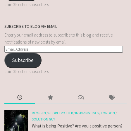
Join 35 other subscribers.
SUBSCRIBE TO BLOG VIA EMAIL
Enter your email address to subscribe to this blog and receive
notifications of new posts by email.
Subscribe
Join 35 other subscribers.
BLOG-EN
/
GLOBETROTTER
/
INSPIRING LIVES
/
LONDON
/
SOLUTION GUY
What is being Positive? Are you a positive person?