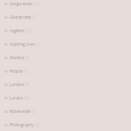
Gezgin Azem
(15)
Globetrotter
(7)
İngiltere
(12)
Inspiring Lives
(2)
Istanbul
(3)
Kitaplar
(1)
London
(9)
Londra
(11)
Mühendislik
(3)
Photography
(2)