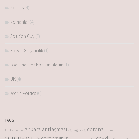
Politics
(4)
Romanlar
(4)
Solution Guy
(7)
Sosyal Girişimcilik
(1)
Toastmasters Konuşmalarım
(1)
UK
(4)
World Politics
(6)
TAGS
ankara antlaşması
corona
AGH
almanya
ağrı
ağrı dağı
corona
coronavirus
coronavirus
covid-19