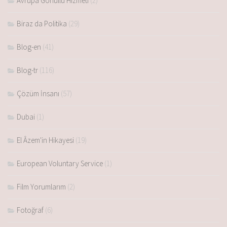
Avrupa Gönüllü Hizmeti
(2)
Biraz da Politika
(29)
Blog-en
(41)
Blog-tr
(116)
Çözüm İnsanı
(57)
Dubai
(1)
El Âzem'in Hikayesi
(19)
European Voluntary Service
(1)
Film Yorumlarım
(2)
Fotoğraf
(6)