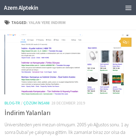
Azem Alptekin
Skip to content
TAGGED:
YALAN YERE INDIRIM
0
BLOG-TR
/
ÇÖZÜM İNSANI
28 DECEMBER 2019
İndirim Yalanları
Üniversiteden yeni mezun olmuşum. 2005 yılı Ağustos sonu. 1 ay
sonra Dubai’ye çalışmaya gittim. İlk zamanlar biraz zor olsa da