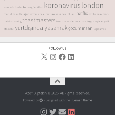
koronavirüs
london
koronada londra
korona günlükleri
netflix
mutluluk
mutluluğun formülü
nasıl mutlu olunur
nasıl olunur
netflix
nilay örnek
toastmasters
public speaking
toastmasters international
togg
uzaylılar
yerli
yurtdışında yaşamak
çözüm insanı
otomobil
öğrenmek
FOLLOW US
Azem Alptekin © 2026. All Rights Reserved.
Powered by
- Designed with the
Hueman theme