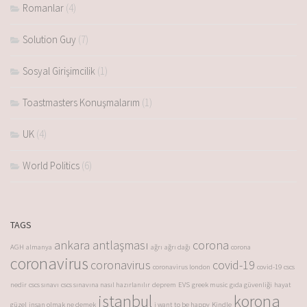
Romanlar
(4)
Solution Guy
(7)
Sosyal Girişimcilik
(1)
Toastmasters Konuşmalarım
(1)
UK
(4)
World Politics
(6)
TAGS
ankara antlaşması
corona
AGH
almanya
ağrı
ağrı dağı
corona
coronavirus
coronavirus
covid-19
coronavirus london
covid-19
cscs
nedir
cscs sınavı
cscs sınavına nasıl hazırlanılır
deprem
EVS
greek music
gıda güvenliği
hayat
istanbul
korona
güzel
insan olmak ne demek
i want to be happy
Kindle