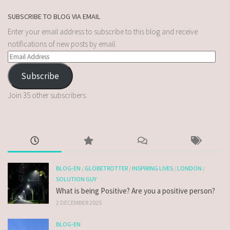
SUBSCRIBE TO BLOG VIA EMAIL
Enter your email address to subscribe to this blog and receive
notifications of new posts by email.
Subscribe
Join 35 other subscribers.
BLOG-EN
/
GLOBETROTTER
/
INSPIRING LIVES
/
LONDON
/
SOLUTION GUY
What is being Positive? Are you a positive person?
2 DECEMBER 2025
BLOG-EN