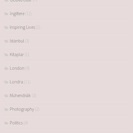
İngiltere
(12)
Inspiring Lives
(2)
Istanbul
(3)
Kitaplar
(1)
London
(9)
Londra
(11)
Mühendislik
(3)
Photography
(2)
Politics
(4)