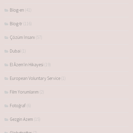
Blog-en
(41)
Blog-tr
(116)
Çözüm İnsanı
(57)
Dubai
(1)
El Âzem'in Hikayesi
(19)
European Voluntary Service
(1)
Film Yorumlarım
(2)
Fotoğraf
(6)
Gezgin Azem
(15)
Globetrotter
(7)