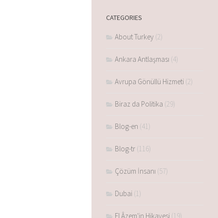
CATEGORIES
About Turkey
(2)
Ankara Antlaşması
(4)
Avrupa Gönüllü Hizmeti
(2)
Biraz da Politika
(29)
Blog-en
(41)
Blog-tr
(116)
Çözüm İnsanı
(57)
Dubai
(1)
El Âzem'in Hikayesi
(19)