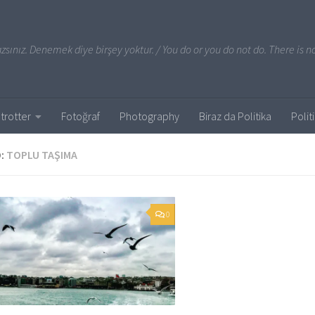
sınız. Denemek diye birşey yoktur. / You do or you do not do. There is no
trotter
Fotoğraf
Photography
Biraz da Politika
Polit
:
TOPLU TAŞIMA
0