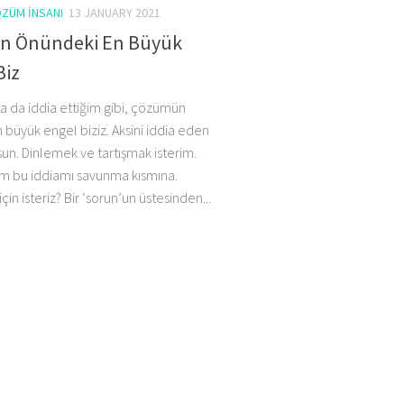
ZÜM İNSANI
13 JANUARY 2021
n Önündeki En Büyük
Biz
ta da iddia ettiğim gibi, çözümün
büyük engel biziz. Aksini iddia eden
un. Dinlemek ve tartışmak isterim.
im bu iddiamı savunma kısmına.
in isteriz? Bir ‘sorun’un üstesinden...