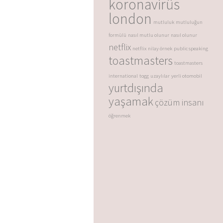
koronavirüs
london
mutluluk
mutluluğun
formülü
nasıl mutlu olunur
nasıl olunur
netflix
netflix
nilay örnek
public speaking
toastmasters
toastmasters
international
togg
uzaylılar
yerli otomobil
yurtdışında
yaşamak
çözüm insanı
öğrenmek