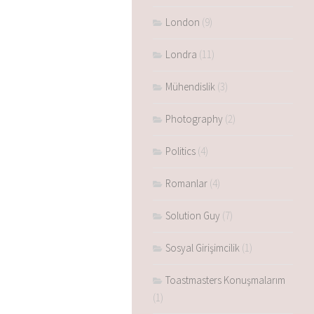
London
(9)
Londra
(11)
Mühendislik
(3)
Photography
(2)
Politics
(4)
Romanlar
(4)
Solution Guy
(7)
Sosyal Girişimcilik
(1)
Toastmasters Konuşmalarım
(1)