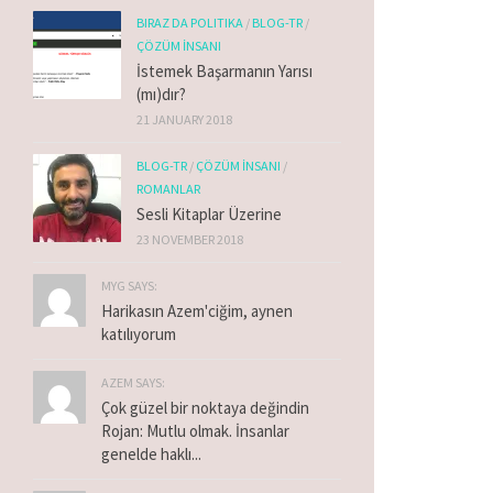
BIRAZ DA POLITIKA
/
BLOG-TR
/
ÇÖZÜM İNSANI
İstemek Başarmanın Yarısı
(mı)dır?
21 JANUARY 2018
BLOG-TR
/
ÇÖZÜM İNSANI
/
ROMANLAR
Sesli Kitaplar Üzerine
23 NOVEMBER 2018
MYG SAYS:
Harikasın Azem'ciğim, aynen
katılıyorum
AZEM SAYS:
Çok güzel bir noktaya değindin
Rojan: Mutlu olmak. İnsanlar
genelde haklı...