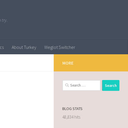
 try.
ics
About Turkey
Weglot Switcher
MORE
BLOG STATS
48,834 hits