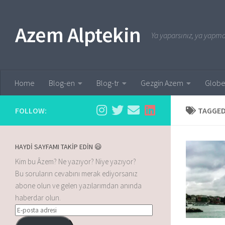
Skip to content
Azem Alptekin
Ya yaparsınız, ya yapmaz
Home
Blog-en
Blog-tr
Gezgin Azem
Globe
FOLLOW:
TAGGED
HAYDİ SAYFAMI TAKİP EDİN 😃
Kim bu Âzem? Ne yazıyor? Niye yazıyor?
Bu soruların cevabını merak ediyorsanız
abone olun ve gelen yazılarımdan anında
haberdar olun.