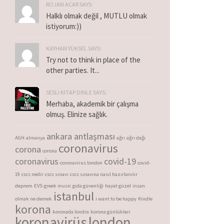
ROJAN ACAR SAYS:
Halklı olmak değil , MUTLU olmak
istiyorum:))
KAYHAN YÜKSEL SAYS:
Try not to think in place of the
other parties. It...
SESLI KITAP DINLE SAYS:
Merhaba, akademik bir çalışma
olmuş. Elinize sağlık.
ankara antlaşması
AGH
almanya
ağrı
ağrı dağı
coronavirus
corona
corona
coronavirus
covid-19
coronavirus london
covid-
19
cscs nedir
cscs sınavı
cscs sınavına nasıl hazırlanılır
deprem
EVS
greek music
gıda güvenliği
hayat güzel
insan
istanbul
olmak ne demek
i want to be happy
Kindle
korona
koronada londra
korona günlükleri
koronavirüs
london