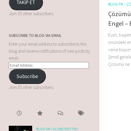
TAKİP ET
BLOG-TR
/
ÇÖ
Çözümü
Join 35 other subscribers.
Engel – 
Evet, başlık
SUBSCRIBE TO BLOG VIA EMAIL
önündeki en 
Enter your email address to subscribe to this
varsa buyurs
blog and receive notifications of new posts by
Şimdi gelel
email.
Çözümü ne iç
Subscribe
Join 35 other subscribers.
BLOG-EN
/
GLOBETROTTER
/