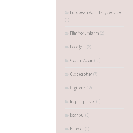
European Voluntary Service
(1)
Film Yorumlarım
(2)
Fotoğraf
(6)
Gezgin Azem
(15)
Globetrotter
(7)
İngiltere
(12)
Inspiring Lives
(2)
Istanbul
(3)
Kitaplar
(1)