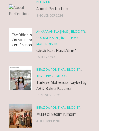
BLOG-EN
About Perfection
8 NOVEMBER 2024
ANKARA ANTLAŞMASI
/
BLOG-TR
/
ÇÖZÜM İNSANI
/
İNGILTERE
/
MÜHENDISLIK
CSCS Kart Nasıl Alınır?
15 JULY 2020
BIRAZ DA POLITIKA
/
BLOG-TR
/
İNGILTERE
/
LONDRA
Türkiye Mühendis Kaybetti,
ABD Bakıcı Kazandı
11 AUGUST 2021
BIRAZ DA POLITIKA
/
BLOG-TR
Mülteci Nedir? Kimdir?
4 DECEMBER 2016