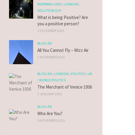
INSPIRING LIVES
/
LONDON
/
SOLUTION GUY
What is being Positive? Are
you a positive person?
2 DECEMBER 2025
BLOG-EN
All You Cannot Fly – Wizz Air
1 NOVEMBER 2025
BLOG-EN
/
LONDON
/
POLITICS
/
UK
/
WORLD POLITICS
The Merchant of Venice 1936
2 JANUARY 2025
BLOG-EN
Who Are You?
9 NOVEMBER 2024