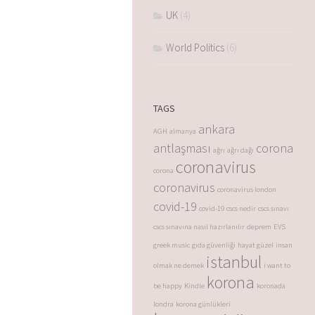
UK
(4)
World Politics
(6)
TAGS
ankara
AGH
almanya
antlaşması
corona
ağrı
ağrı dağı
coronavirus
corona
coronavirus
coronavirus london
covid-19
covid-19
cscs nedir
cscs sınavı
cscs sınavına nasıl hazırlanılır
deprem
EVS
greek music
gıda güvenliği
hayat güzel
insan
istanbul
olmak ne demek
i want to
korona
be happy
Kindle
koronada
londra
korona günlükleri