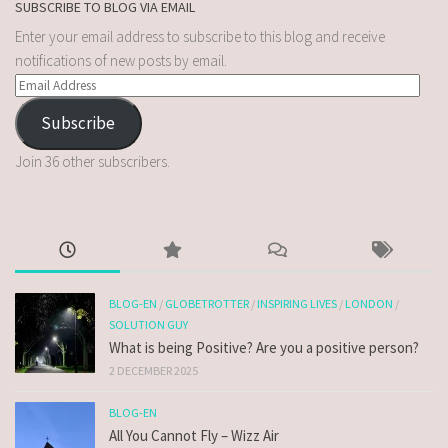
SUBSCRIBE TO BLOG VIA EMAIL
Enter your email address to subscribe to this blog and receive
notifications of new posts by email.
Subscribe
Join 36 other subscribers.
BLOG-EN
/
GLOBETROTTER
/
INSPIRING LIVES
/
LONDON
/
SOLUTION GUY
What is being Positive? Are you a positive person?
2 DECEMBER 2025
BLOG-EN
All You Cannot Fly – Wizz Air