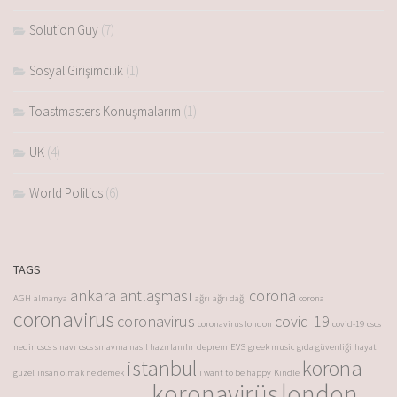
Solution Guy
(7)
Sosyal Girişimcilik
(1)
Toastmasters Konuşmalarım
(1)
UK
(4)
World Politics
(6)
TAGS
ankara antlaşması
corona
AGH
almanya
ağrı
ağrı dağı
corona
coronavirus
coronavirus
covid-19
coronavirus london
covid-19
cscs
nedir
cscs sınavı
cscs sınavına nasıl hazırlanılır
deprem
EVS
greek music
gıda güvenliği
hayat
istanbul
korona
güzel
insan olmak ne demek
i want to be happy
Kindle
koronavirüs
london