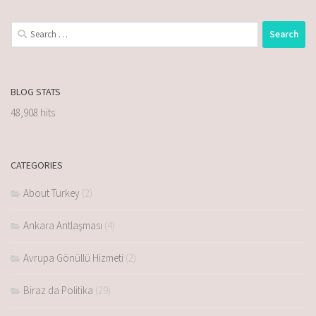
BLOG STATS
48,908 hits
CATEGORIES
About Turkey
(2)
Ankara Antlaşması
(4)
Avrupa Gönüllü Hizmeti
(2)
Biraz da Politika
(29)