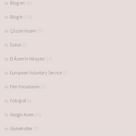
Blog-en
(41)
Blog-tr
(116)
Çözüm İnsanı
(57)
Dubai
(1)
El Âzem'in Hikayesi
(19)
European Voluntary Service
(1)
Film Yorumlarım
(2)
Fotoğraf
(6)
Gezgin Azem
(15)
Globetrotter
(7)