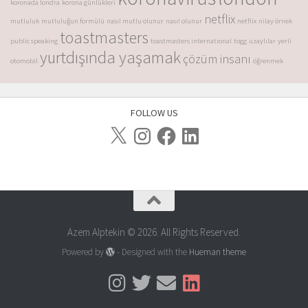
koronada londra
korona günlükleri
netflix
mutluluk
mutluluğun formülü
nasıl mutlu olunur
nasıl olunur
netflix
nilay örnek
toastmasters
public speaking
toastmasters international
togg
uzaylılar
yerli
yurtdışında yaşamak
çözüm insanı
otomobil
öğrenmek
FOLLOW US
Azem Alptekin © 2026. All Rights Reserved.
Powered by
- Designed with the
Hueman theme