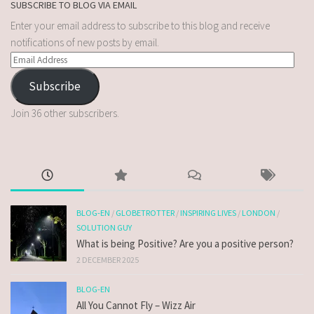
SUBSCRIBE TO BLOG VIA EMAIL
Enter your email address to subscribe to this blog and receive
notifications of new posts by email.
Subscribe
Join 36 other subscribers.
BLOG-EN
/
GLOBETROTTER
/
INSPIRING LIVES
/
LONDON
/
SOLUTION GUY
What is being Positive? Are you a positive person?
2 DECEMBER 2025
BLOG-EN
All You Cannot Fly – Wizz Air