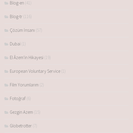
Blog-en
(41)
Blog-tr
(116)
Çözüm İnsanı
(57)
Dubai
(1)
El Âzem'in Hikayesi
(19)
European Voluntary Service
(1)
Film Yorumlarım
(2)
Fotoğraf
(6)
Gezgin Azem
(15)
Globetrotter
(7)