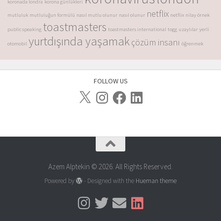
koronada londra
korona günlükleri
netflix
mutluluk
mutluluğun formülü
nasıl mutlu olunur
nasıl olunur
netflix
nilay örnek
toastmasters
public speaking
toastmasters international
togg
uzaylılar
yerli
yurtdışında yaşamak
çözüm insanı
otomobil
öğrenmek
FOLLOW US
Azem Alptekin © 2026. All Rights Reserved.
Powered by
- Designed with the
Hueman theme