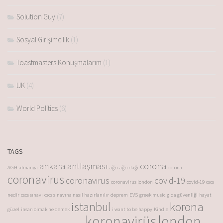
Solution Guy
(7)
Sosyal Girişimcilik
(1)
Toastmasters Konuşmalarım
(1)
UK
(4)
World Politics
(6)
TAGS
ankara antlaşması
corona
AGH
almanya
ağrı
ağrı dağı
corona
coronavirus
coronavirus
covid-19
coronavirus london
covid-19
cscs
nedir
cscs sınavı
cscs sınavına nasıl hazırlanılır
deprem
EVS
greek music
gıda güvenliği
hayat
istanbul
korona
güzel
insan olmak ne demek
i want to be happy
Kindle
koronavirüs
london