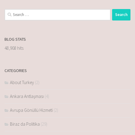
BLOG STATS
48,908 hits
CATEGORIES
About Turkey
(2)
Ankara Antlaşması
(4)
Avrupa Gönüllü Hizmeti
(2)
Biraz da Politika
(29)