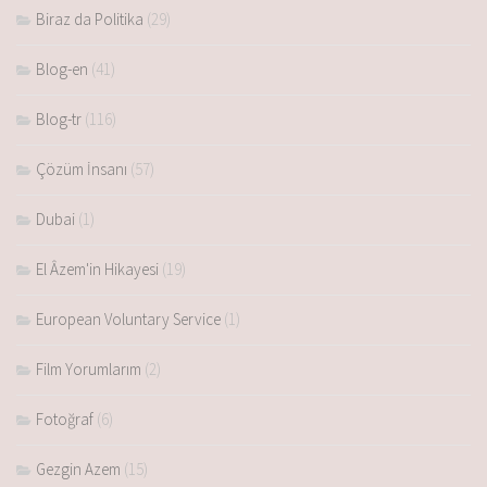
Biraz da Politika
(29)
Blog-en
(41)
Blog-tr
(116)
Çözüm İnsanı
(57)
Dubai
(1)
El Âzem'in Hikayesi
(19)
European Voluntary Service
(1)
Film Yorumlarım
(2)
Fotoğraf
(6)
Gezgin Azem
(15)