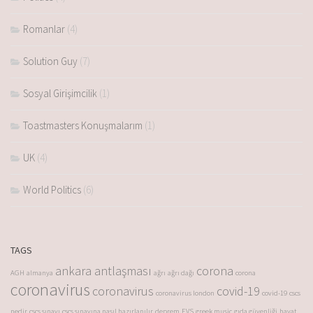
Romanlar
(4)
Solution Guy
(7)
Sosyal Girişimcilik
(1)
Toastmasters Konuşmalarım
(1)
UK
(4)
World Politics
(6)
TAGS
ankara antlaşması
corona
AGH
almanya
ağrı
ağrı dağı
corona
coronavirus
coronavirus
covid-19
coronavirus london
covid-19
cscs
nedir
cscs sınavı
cscs sınavına nasıl hazırlanılır
deprem
EVS
greek music
gıda güvenliği
hayat