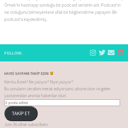
Örnek’in hazırlayıp sunduğu bir podcast serisinin adı. Podcast’ın
ne olduğunu bilmeyenlere ufak bir bilgilendirme yapayım. Bir
podcast’a kaydedilmiş...
FOLLOW:
HAYDİ SAYFAMI TAKİP EDİN
Kim bu Âzem? Ne yazıyor? Niye yazıyor?
Bu soruların cevabını merak ediyorsanız abone olun ve gelen
yazılarımdan anında haberdar olun.
TAKİP ET
Join 36 other subscribers.