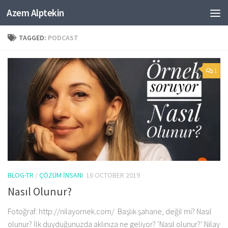
Azem Alptekin
Skip to content
TAGGED:
PODCAST
1
BLOG-TR
/
ÇÖZÜM İNSANI
16 OCTOBER 2019
Nasıl Olunur?
Fotoğraf: http://nilayornek.com/ Başlık şahane, değil mi? Nasıl
olunur? İlk duyduğunuzda aklınıza ne geliyor? ‘Nasıl olunur?’ Nilay