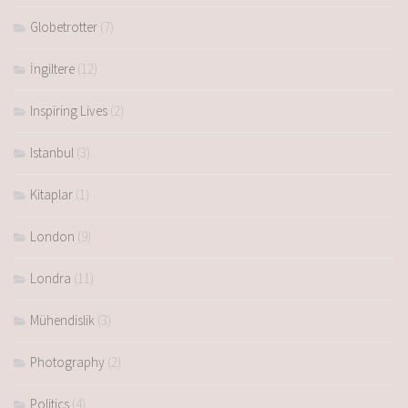
Globetrotter
(7)
İngiltere
(12)
Inspiring Lives
(2)
Istanbul
(3)
Kitaplar
(1)
London
(9)
Londra
(11)
Mühendislik
(3)
Photography
(2)
Politics
(4)