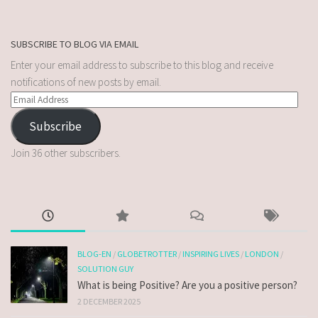
SUBSCRIBE TO BLOG VIA EMAIL
Enter your email address to subscribe to this blog and receive
notifications of new posts by email.
Subscribe
Join 36 other subscribers.
BLOG-EN
/
GLOBETROTTER
/
INSPIRING LIVES
/
LONDON
/
SOLUTION GUY
What is being Positive? Are you a positive person?
2 DECEMBER 2025