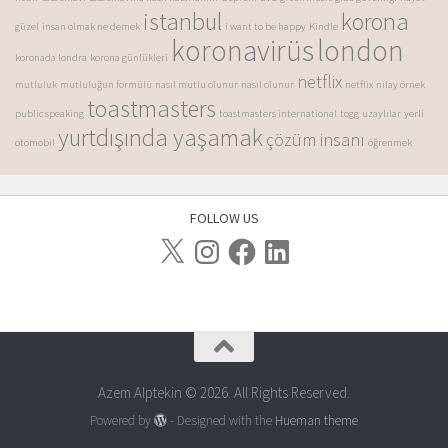
istanbul
korona
güzel
insan olmak ne demek
i want to be happy
Kindle
koronavirüs
london
koronada londra
korona günlükleri
netflix
mutluluk
mutluluğun formülü
nasıl mutlu olunur
nasıl olunur
netflix
nilay örnek
toastmasters
public speaking
toastmasters international
togg
uzaylılar
yerli
yurtdışında yaşamak
çözüm insanı
otomobil
öğrenmek
FOLLOW US
Azem Alptekin © 2026. All Rights Reserved.
Powered by
- Designed with the
Hueman theme