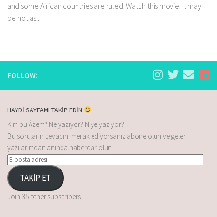
and some African countries are ruled. Watch this movie. It may
be not as...
FOLLOW:
HAYDİ SAYFAMI TAKİP EDİN
Kim bu Âzem? Ne yazıyor? Niye yazıyor?
Bu soruların cevabını merak ediyorsanız abone olun ve gelen
yazılarımdan anında haberdar olun.
TAKİP ET
Join 35 other subscribers.