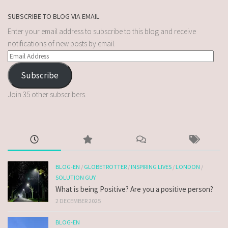
SUBSCRIBE TO BLOG VIA EMAIL
Enter your email address to subscribe to this blog and receive
notifications of new posts by email.
Subscribe
Join 35 other subscribers.
BLOG-EN
/
GLOBETROTTER
/
INSPIRING LIVES
/
LONDON
/
SOLUTION GUY
What is being Positive? Are you a positive person?
2 DECEMBER 2025
BLOG-EN