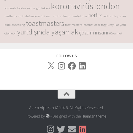
koronavirüs
london
koronada londra
korona günlükleri
netflix
mutluluk
mutluluğun formülü
nasıl mutlu olunur
nasıl olunur
netflix
nilay örnek
toastmasters
public speaking
toastmasters international
togg
uzaylılar
yerli
yurtdışında yaşamak
çözüm insanı
otomobil
öğrenmek
FOLLOW US
Azem Alptekin © 2026. All Rights Reserved.
Powered by
- Designed with the
Hueman theme