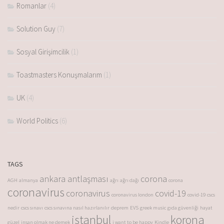
Romanlar
(4)
Solution Guy
(7)
Sosyal Girişimcilik
(1)
Toastmasters Konuşmalarım
(1)
UK
(4)
World Politics
(6)
TAGS
ankara antlaşması
corona
AGH
almanya
ağrı
ağrı dağı
corona
coronavirus
coronavirus
covid-19
coronavirus london
covid-19
cscs
nedir
cscs sınavı
cscs sınavına nasıl hazırlanılır
deprem
EVS
greek music
gıda güvenliği
hayat
istanbul
korona
güzel
insan olmak ne demek
i want to be happy
Kindle