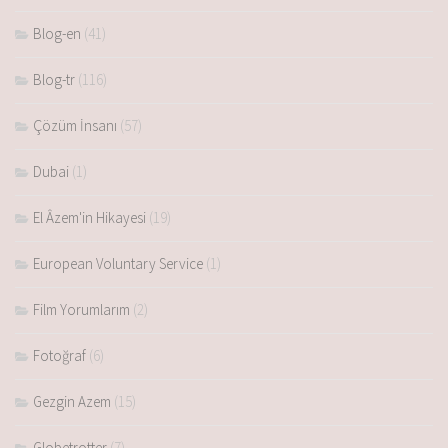
Blog-en
(41)
Blog-tr
(116)
Çözüm İnsanı
(57)
Dubai
(1)
El Âzem'in Hikayesi
(19)
European Voluntary Service
(1)
Film Yorumlarım
(2)
Fotoğraf
(6)
Gezgin Azem
(15)
Globetrotter
(7)