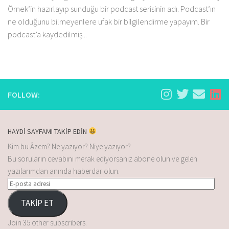
Örnek’in hazırlayıp sunduğu bir podcast serisinin adı. Podcast’ın
ne olduğunu bilmeyenlere ufak bir bilgilendirme yapayım. Bir
podcast’a kaydedilmiş...
FOLLOW:
HAYDİ SAYFAMI TAKİP EDİN
Kim bu Âzem? Ne yazıyor? Niye yazıyor?
Bu soruların cevabını merak ediyorsanız abone olun ve gelen
yazılarımdan anında haberdar olun.
TAKİP ET
Join 35 other subscribers.