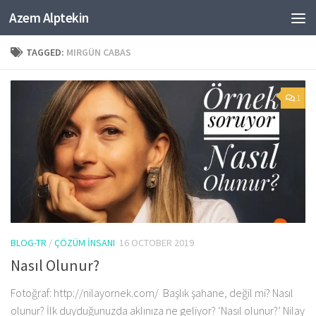
Azem Alptekin
Skip to content
TAGGED:
MIRGÜN CABAS
1
BLOG-TR
/
ÇÖZÜM İNSANI
16 OCTOBER 2019
Nasıl Olunur?
Fotoğraf: http://nilayornek.com/ Başlık şahane, değil mi? Nasıl
olunur? İlk duyduğunuzda aklınıza ne geliyor? ‘Nasıl olunur?’ Nilay