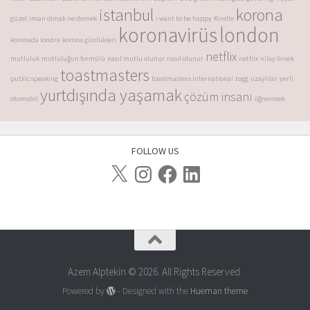
istanbul
korona
güzel
insan olmak ne demek
i want to be happy
Kindle
koronavirüs
london
koronada londra
korona günlükleri
netflix
mutluluk
mutluluğun formülü
nasıl mutlu olunur
nasıl olunur
netflix
nilay örnek
toastmasters
public speaking
toastmasters international
togg
uzaylılar
yerli
yurtdışında yaşamak
çözüm insanı
otomobil
öğrenmek
FOLLOW US
Azem Alptekin © 2026. All Rights Reserved.
Powered by
- Designed with the
Hueman theme