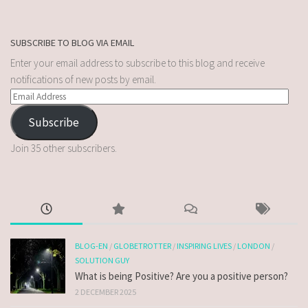
SUBSCRIBE TO BLOG VIA EMAIL
Enter your email address to subscribe to this blog and receive
notifications of new posts by email.
Subscribe
Join 35 other subscribers.
BLOG-EN
/
GLOBETROTTER
/
INSPIRING LIVES
/
LONDON
/
SOLUTION GUY
What is being Positive? Are you a positive person?
2 DECEMBER 2025