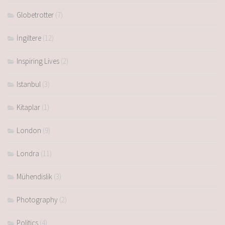
Globetrotter
(7)
İngiltere
(12)
Inspiring Lives
(2)
Istanbul
(3)
Kitaplar
(1)
London
(9)
Londra
(11)
Mühendislik
(3)
Photography
(2)
Politics
(4)