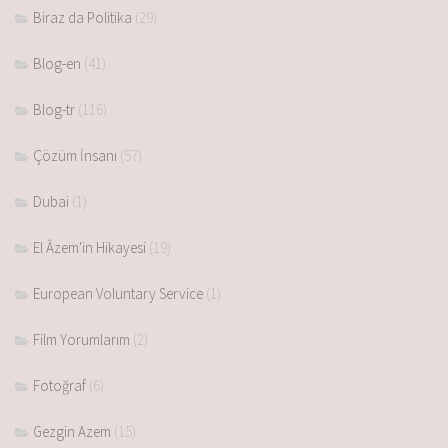
Biraz da Politika
(29)
Blog-en
(41)
Blog-tr
(116)
Çözüm İnsanı
(57)
Dubai
(1)
El Âzem'in Hikayesi
(19)
European Voluntary Service
(1)
Film Yorumlarım
(2)
Fotoğraf
(6)
Gezgin Azem
(15)