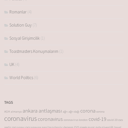
Romanlar
(4)
Solution Guy
(7)
Sosyal Girişimcilik
(1)
Toastmasters Konuşmalarım
(1)
UK
(4)
World Politics
(6)
TAGS
ankara antlaşması
corona
AGH
almanya
ağrı
ağrı dağı
corona
coronavirus
coronavirus
covid-19
coronavirus london
covid-19
cscs
nedir
cscs sınavı
cscs sınavına nasıl hazırlanılır
deprem
EVS
greek music
gıda güvenliği
hayat