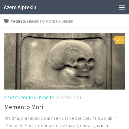
Azem Alptekin
Skip to content
TAGGED:
MEMENTO MORI NE DEMEK
0
BIRAZ DA POLITIKA
/
BLOG-TR
25 MARCH 2021
Memento Mori
Unutma, öleceksin. Sanırım en kısa ve basit çevirisi bu olabilir
‘Memento Mori’nin. Gerçekten de hayat, dünya, yaşama