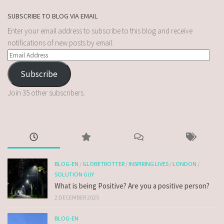
SUBSCRIBE TO BLOG VIA EMAIL
Enter your email address to subscribe to this blog and receive
notifications of new posts by email.
Subscribe
Join 35 other subscribers.
BLOG-EN
/
GLOBETROTTER
/
INSPIRING LIVES
/
LONDON
/
SOLUTION GUY
What is being Positive? Are you a positive person?
2 DECEMBER 2025
BLOG-EN