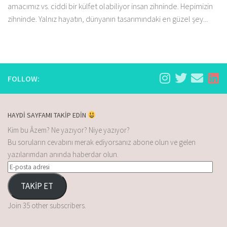
amacımız vs. ciddi bir külfet olabiliyor insan zihninde. Hepimizin
zihninde. Yalnız hayatın, dünyanın tasarımındaki en güzel şey...
FOLLOW:
HAYDİ SAYFAMI TAKİP EDİN
Kim bu Âzem? Ne yazıyor? Niye yazıyor?
Bu soruların cevabını merak ediyorsanız abone olun ve gelen
yazılarımdan anında haberdar olun.
TAKİP ET
Join 35 other subscribers.