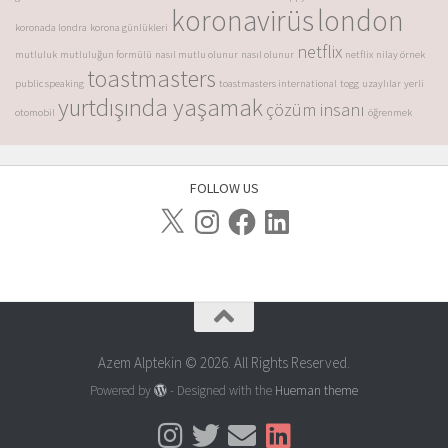
koronavirüs
london
koronada londra
korona günlükleri
netflix
mutluluk
mutluluğun formülü
nasıl mutlu olunur
nasıl olunur
netflix
nilay örnek
toastmasters
public speaking
toastmasters international
togg
uzaylılar
yerli
yurtdışında yaşamak
çözüm insanı
otomobil
öğrenmek
FOLLOW US
Azem Alptekin © 2026. All Rights Reserved.
Powered by
- Designed with the
Hueman theme