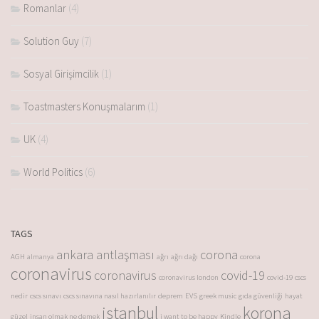
Romanlar
(4)
Solution Guy
(7)
Sosyal Girişimcilik
(1)
Toastmasters Konuşmalarım
(1)
UK
(4)
World Politics
(6)
TAGS
ankara antlaşması
corona
AGH
almanya
ağrı
ağrı dağı
corona
coronavirus
coronavirus
covid-19
coronavirus london
covid-19
cscs
nedir
cscs sınavı
cscs sınavına nasıl hazırlanılır
deprem
EVS
greek music
gıda güvenliği
hayat
istanbul
korona
güzel
insan olmak ne demek
i want to be happy
Kindle