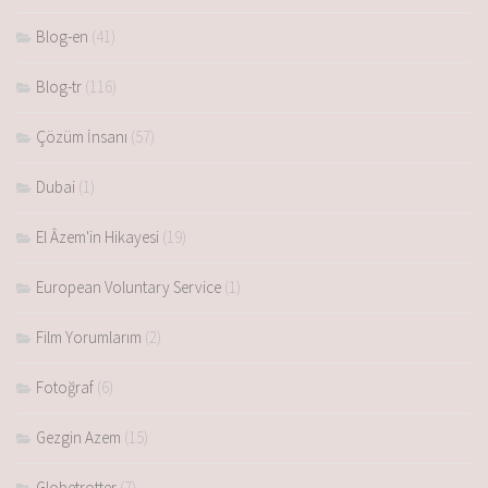
Blog-en
(41)
Blog-tr
(116)
Çözüm İnsanı
(57)
Dubai
(1)
El Âzem'in Hikayesi
(19)
European Voluntary Service
(1)
Film Yorumlarım
(2)
Fotoğraf
(6)
Gezgin Azem
(15)
Globetrotter
(7)