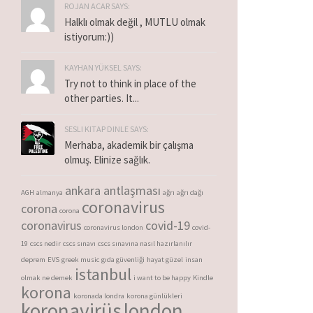
ROJAN ACAR SAYS:
Halklı olmak değil , MUTLU olmak
istiyorum:))
KAYHAN YÜKSEL SAYS:
Try not to think in place of the
other parties. It...
SESLI KITAP DINLE SAYS:
Merhaba, akademik bir çalışma
olmuş. Elinize sağlık.
ankara antlaşması
AGH
almanya
ağrı
ağrı dağı
coronavirus
corona
corona
coronavirus
covid-19
coronavirus london
covid-
19
cscs nedir
cscs sınavı
cscs sınavına nasıl hazırlanılır
deprem
EVS
greek music
gıda güvenliği
hayat güzel
insan
istanbul
olmak ne demek
i want to be happy
Kindle
korona
koronada londra
korona günlükleri
koronavirüs
london