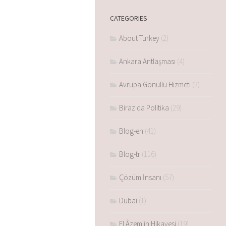
CATEGORIES
About Turkey
(2)
Ankara Antlaşması
(4)
Avrupa Gönüllü Hizmeti
(2)
Biraz da Politika
(29)
Blog-en
(41)
Blog-tr
(116)
Çözüm İnsanı
(57)
Dubai
(1)
El Âzem'in Hikayesi
(19)