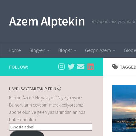
Skip to content
Azem Alptekin
Ya yaparsınız, ya yapmaz
Home
Blog-en
Blog-tr
Gezgin Azem
Globe
FOLLOW:
TAGGED
HAYDİ SAYFAMI TAKİP EDİN 😃
Kim bu Âzem? Ne yazıyor? Niye yazıyor?
Bu soruların cevabını merak ediyorsanız
abone olun ve gelen yazılarımdan anında
haberdar olun.