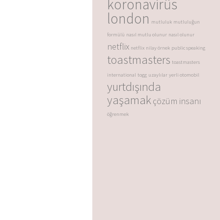
koronavirüs
london
mutluluk
mutluluğun
formülü
nasıl mutlu olunur
nasıl olunur
netflix
netflix
nilay örnek
public speaking
toastmasters
toastmasters
international
togg
uzaylılar
yerli otomobil
yurtdışında
yaşamak
çözüm insanı
öğrenmek