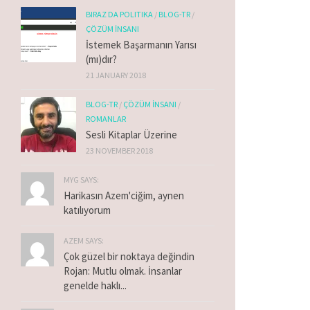
BIRAZ DA POLITIKA
/
BLOG-TR
/
ÇÖZÜM İNSANI
İstemek Başarmanın Yarısı
(mı)dır?
21 JANUARY 2018
BLOG-TR
/
ÇÖZÜM İNSANI
/
ROMANLAR
Sesli Kitaplar Üzerine
23 NOVEMBER 2018
MYG SAYS:
Harikasın Azem'ciğim, aynen
katılıyorum
AZEM SAYS:
Çok güzel bir noktaya değindin
Rojan: Mutlu olmak. İnsanlar
genelde haklı...