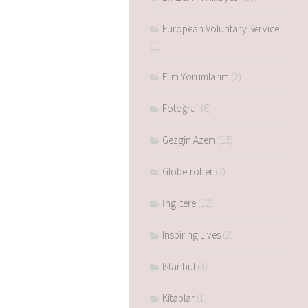
European Voluntary Service
(1)
Film Yorumlarım
(2)
Fotoğraf
(6)
Gezgin Azem
(15)
Globetrotter
(7)
İngiltere
(12)
Inspiring Lives
(2)
Istanbul
(3)
Kitaplar
(1)