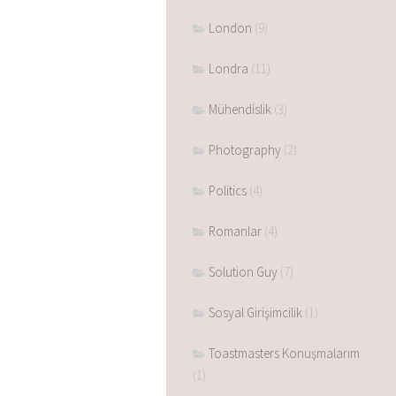
London
(9)
Londra
(11)
Mühendislik
(3)
Photography
(2)
Politics
(4)
Romanlar
(4)
Solution Guy
(7)
Sosyal Girişimcilik
(1)
Toastmasters Konuşmalarım
(1)