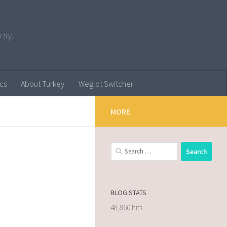
 try.
ics
About Turkey
Weglot Switcher
MORE
BLOG STATS
48,860 hits