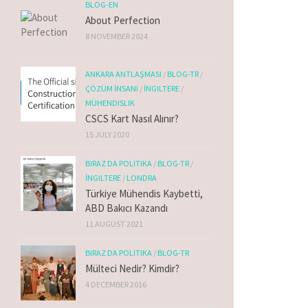
BLOG-EN
About Perfection
8 NOVEMBER 2024
ANKARA ANTLAŞMASI
/
BLOG-TR
/
ÇÖZÜM İNSANI
/
İNGILTERE
/
MÜHENDISLIK
CSCS Kart Nasıl Alınır?
15 JULY 2020
BIRAZ DA POLITIKA
/
BLOG-TR
/
İNGILTERE
/
LONDRA
Türkiye Mühendis Kaybetti,
ABD Bakıcı Kazandı
11 AUGUST 2021
BIRAZ DA POLITIKA
/
BLOG-TR
Mülteci Nedir? Kimdir?
4 DECEMBER 2016