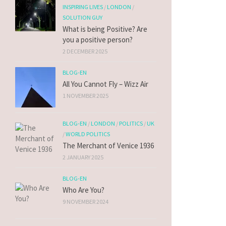
INSPIRING LIVES
/
LONDON
/
SOLUTION GUY
What is being Positive? Are
you a positive person?
2 DECEMBER 2025
BLOG-EN
All You Cannot Fly – Wizz Air
1 NOVEMBER 2025
BLOG-EN
/
LONDON
/
POLITICS
/
UK
/
WORLD POLITICS
The Merchant of Venice 1936
2 JANUARY 2025
BLOG-EN
Who Are You?
9 NOVEMBER 2024