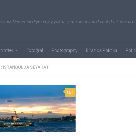
sınız. Denemek diye birşey yoktur. / You do or you do not do. There is no
trotter
Fotoğraf
Photography
Biraz da Politika
Polit
:
ISTANBULDA SEYAHAT
0