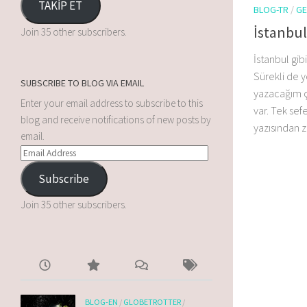
TAKİP ET
BLOG-TR
/
GE
İstanbul
Join 35 other subscribers.
İstanbul gib
Sürekli de y
SUBSCRIBE TO BLOG VIA EMAIL
yazacağım ç
Enter your email address to subscribe to this
var. Tek se
blog and receive notifications of new posts by
yazısından zi
email.
Subscribe
Join 35 other subscribers.
BLOG-EN
/
GLOBETROTTER
/