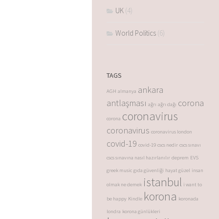
UK
(4)
World Politics
(6)
TAGS
ankara
AGH
almanya
antlaşması
corona
ağrı
ağrı dağı
coronavirus
corona
coronavirus
coronavirus london
covid-19
covid-19
cscs nedir
cscs sınavı
cscs sınavına nasıl hazırlanılır
deprem
EVS
greek music
gıda güvenliği
hayat güzel
insan
istanbul
olmak ne demek
i want to
korona
be happy
Kindle
koronada
londra
korona günlükleri