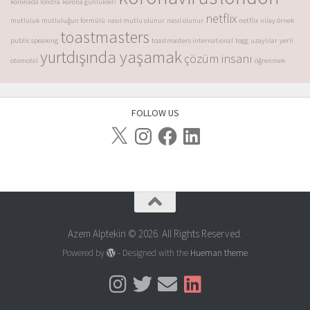
koronada londra
korona günlükleri
netflix
mutluluk
mutluluğun formülü
nasıl mutlu olunur
nasıl olunur
netflix
nilay örnek
toastmasters
public speaking
toastmasters international
togg
uzaylılar
yerli
yurtdışında yaşamak
çözüm insanı
otomobil
öğrenmek
FOLLOW US
Azem Alptekin © 2026. All Rights Reserved.
Powered by
- Designed with the
Hueman theme