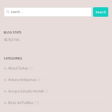
BLOG STATS
48,913 hits
CATEGORIES
About Turkey
(2)
Ankara Antlaşması
(4)
Avrupa Gönüllü Hizmeti
(2)
Biraz da Politika
(29)