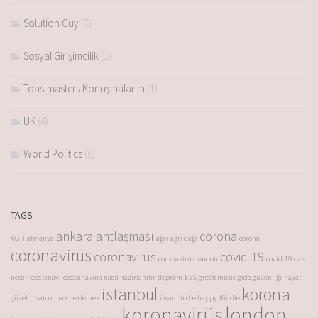
Solution Guy
(7)
Sosyal Girişimcilik
(1)
Toastmasters Konuşmalarım
(1)
UK
(4)
World Politics
(6)
TAGS
ankara antlaşması
corona
AGH
almanya
ağrı
ağrı dağı
corona
coronavirus
coronavirus
covid-19
coronavirus london
covid-19
cscs
nedir
cscs sınavı
cscs sınavına nasıl hazırlanılır
deprem
EVS
greek music
gıda güvenliği
hayat
istanbul
korona
güzel
insan olmak ne demek
i want to be happy
Kindle
koronavirüs
london