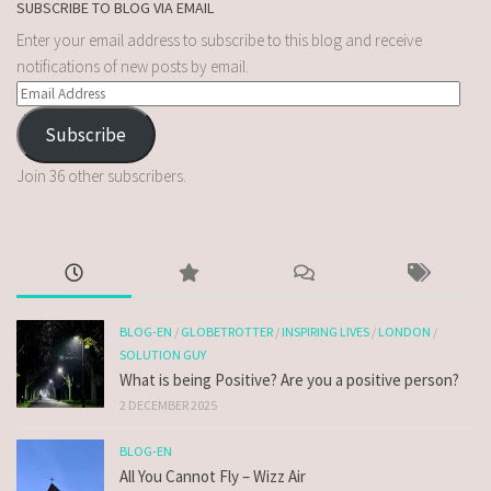
SUBSCRIBE TO BLOG VIA EMAIL
Enter your email address to subscribe to this blog and receive
notifications of new posts by email.
Subscribe
Join 36 other subscribers.
BLOG-EN
/
GLOBETROTTER
/
INSPIRING LIVES
/
LONDON
/
SOLUTION GUY
What is being Positive? Are you a positive person?
2 DECEMBER 2025
BLOG-EN
All You Cannot Fly – Wizz Air