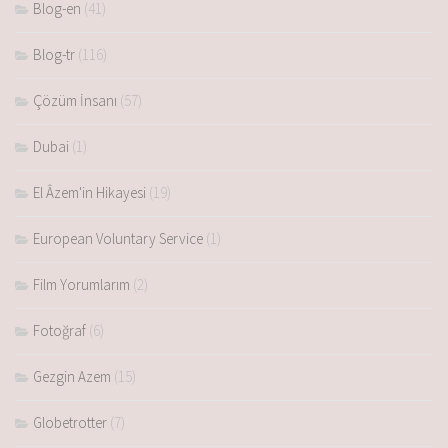
Blog-en
(41)
Blog-tr
(116)
Çözüm İnsanı
(57)
Dubai
(1)
El Âzem'in Hikayesi
(19)
European Voluntary Service
(1)
Film Yorumlarım
(2)
Fotoğraf
(6)
Gezgin Azem
(15)
Globetrotter
(7)