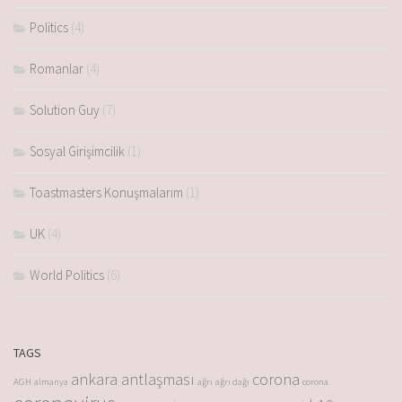
Politics
(4)
Romanlar
(4)
Solution Guy
(7)
Sosyal Girişimcilik
(1)
Toastmasters Konuşmalarım
(1)
UK
(4)
World Politics
(6)
TAGS
ankara antlaşması
corona
AGH
almanya
ağrı
ağrı dağı
corona