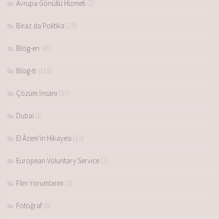
Avrupa Gönüllü Hizmeti
(2)
Biraz da Politika
(29)
Blog-en
(41)
Blog-tr
(116)
Çözüm İnsanı
(57)
Dubai
(1)
El Âzem'in Hikayesi
(19)
European Voluntary Service
(1)
Film Yorumlarım
(2)
Fotoğraf
(6)