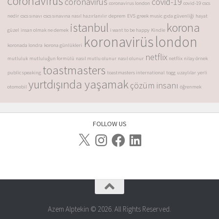
coronavirus
coronavirus
covid-19
coronavirus london
covid-19
cscs
nedir
cscs sınavı
cscs sınavına nasıl hazırlanılır
deprem
EVS
greek music
gıda güvenliği
hayat
istanbul
korona
güzel
insan olmak ne demek
i want to be happy
Kindle
koronavirüs
london
koronada londra
korona günlükleri
netflix
mutluluk
mutluluğun formülü
nasıl mutlu olunur
nasıl olunur
netflix
nilay örnek
toastmasters
public speaking
toastmasters international
togg
uzaylılar
yerli
yurtdışında yaşamak
çözüm insanı
otomobil
öğrenmek
FOLLOW US
Azem Alptekin © 2026. All Rights Reserved.