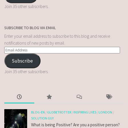
Join 35 other subscribers.
SUBSCRIBE TO BLOG VIA EMAIL
Enter your email address to subscribe to this blog and receive
notifications of new posts by email.
Subscribe
Join 35 other subscribers.
BLOG-EN
/
GLOBETROTTER
/
INSPIRING LIVES
/
LONDON
/
SOLUTION GUY
What is being Positive? Are you a positive person?