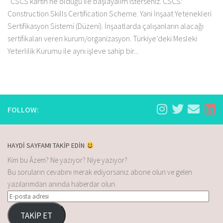
CSCS kartın ne olduğu ile başlayalım isterseniz. CSCS:
Construction Skills Certification Scheme. Yani İnşaat Yetenekleri
Sertifikasyon Sistemi (Düzeni). İnşaatlarda çalışanların alacağı
sertifikaları veren kurum/organizasyon. Türkiye’deki Mesleki
Yeterlilik Kurumu ile aynı işleve sahip bir...
FOLLOW:
HAYDİ SAYFAMI TAKİP EDİN
Kim bu Âzem? Ne yazıyor? Niye yazıyor?
Bu soruların cevabını merak ediyorsanız abone olun ve gelen
yazılarımdan anında haberdar olun.
TAKİP ET