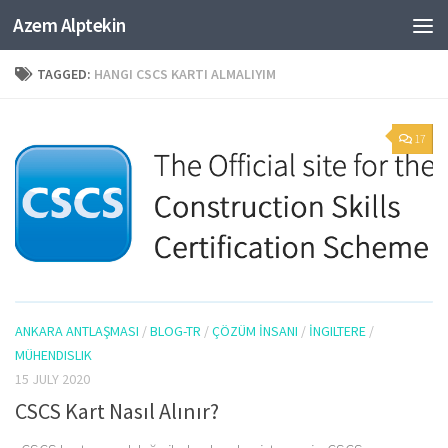
Azem Alptekin
Skip to content
TAGGED:
HANGI CSCS KARTI ALMALIYIM
17
ANKARA ANTLAŞMASI
/
BLOG-TR
/
ÇÖZÜM İNSANI
/
İNGILTERE
/
MÜHENDISLIK
15 JULY 2020
CSCS Kart Nasıl Alınır?