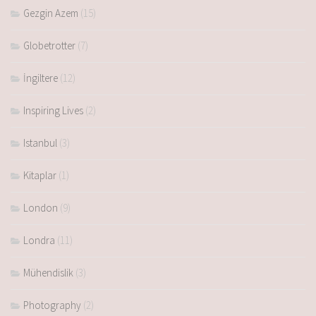
Gezgin Azem
(15)
Globetrotter
(7)
İngiltere
(12)
Inspiring Lives
(2)
Istanbul
(3)
Kitaplar
(1)
London
(9)
Londra
(11)
Mühendislik
(3)
Photography
(2)