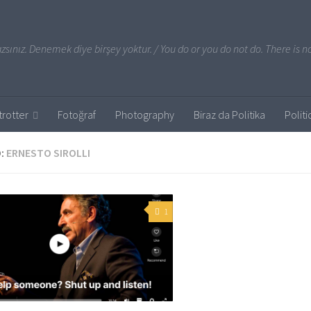
sınız. Denemek diye birşey yoktur. / You do or you do not do. There is no
rotter
Fotoğraf
Photography
Biraz da Politika
Politi
:
ERNESTO SIROLLI
1