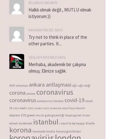
ROJAN ACAR SAYS:
Halklı olmak değil , MUTLU olmak
istiyorum:))
KAYHAN YÜKSEL SAYS:
Try not to think in place of the
other parties. It...
SESLI KITAP DINLE SAYS:
Merhaba, akademik bir çalışma
olmuş. Elinize sağlık.
ankara antlaşması
AGH
almanya
ağrı
ağrı dağı
coronavirus
corona
corona
coronavirus
covid-19
coronavirus london
covid-
19
cscs nedir
cscs sınavı
cscs sınavına nasıl hazırlanılır
deprem
EVS
greek music
gıda güvenliği
hayat güzel
insan
istanbul
olmak ne demek
i want to be happy
Kindle
korona
koronada londra
korona günlükleri
koronavirüs
london