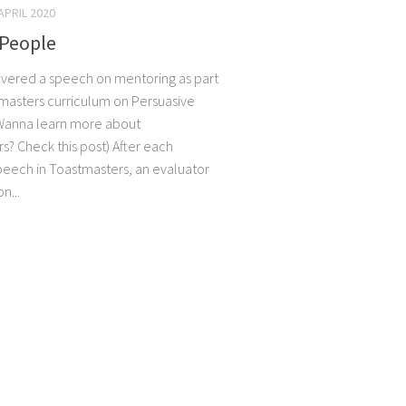
APRIL 2020
 People
livered a speech on mentoring as part
masters curriculum on Persuasive
(Wanna learn more about
s? Check this post) After each
eech in Toastmasters, an evaluator
n...