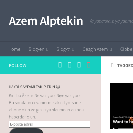
Skip to content
Azem Alptekin
Ya yaparsınız, ya yapmaz
Home
Blog-en
Blog-tr
Gezgin Azem
Globet
FOLLOW:
TAGGED
HAYDİ SAYFAMI TAKİP EDİN 😃
Kim bu Âzem? Ne yazıyor? Niye yazıyor?
Bu soruların cevabını merak ediyorsanız
abone olun ve gelen yazılarımdan anında
haberdar olun.