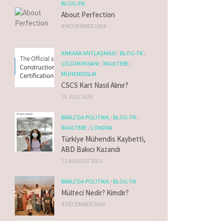
BLOG-EN
About Perfection
8 NOVEMBER 2024
ANKARA ANTLAŞMASI
/
BLOG-TR
/
ÇÖZÜM İNSANI
/
İNGILTERE
/
MÜHENDISLIK
CSCS Kart Nasıl Alınır?
15 JULY 2020
BIRAZ DA POLITIKA
/
BLOG-TR
/
İNGILTERE
/
LONDRA
Türkiye Mühendis Kaybetti,
ABD Bakıcı Kazandı
11 AUGUST 2021
BIRAZ DA POLITIKA
/
BLOG-TR
Mülteci Nedir? Kimdir?
4 DECEMBER 2016