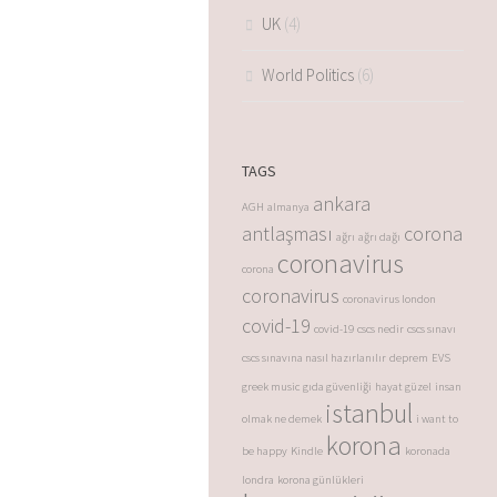
UK
(4)
World Politics
(6)
TAGS
ankara
AGH
almanya
antlaşması
corona
ağrı
ağrı dağı
coronavirus
corona
coronavirus
coronavirus london
covid-19
covid-19
cscs nedir
cscs sınavı
cscs sınavına nasıl hazırlanılır
deprem
EVS
greek music
gıda güvenliği
hayat güzel
insan
istanbul
olmak ne demek
i want to
korona
be happy
Kindle
koronada
londra
korona günlükleri