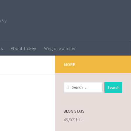
 try.
cs
About Turkey
Weglot Switcher
MORE
BLOG STATS
48,909 hits