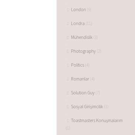
London
(9)
Londra
(11)
Mühendislik
(3)
Photography
(2)
Politics
(4)
Romanlar
(4)
Solution Guy
(7)
Sosyal Girişimcilik
(1)
Toastmasters Konuşmalarım
(1)