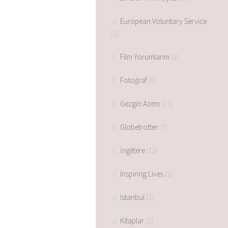
European Voluntary Service
(1)
Film Yorumlarım
(2)
Fotoğraf
(6)
Gezgin Azem
(15)
Globetrotter
(7)
İngiltere
(12)
Inspiring Lives
(2)
Istanbul
(3)
Kitaplar
(1)