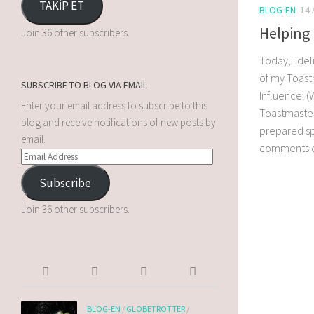
TAKİP ET
BLOG-EN
14 
Helping
Join 36 other subscribers.
Today, I de
of my Toast
SUBSCRIBE TO BLOG VIA EMAIL
Influence. 
Enter your email address to subscribe to this
Toastmaster
blog and receive notifications of new posts by
prepared sp
email.
comments o
Subscribe
Join 36 other subscribers.
BLOG-EN
/
GLOBETROTTER
/