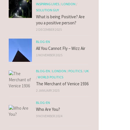
INSPIRING LIVES
/
LONDON
/
SOLUTION GUY
What is being Positive? Are
you a positive person?
2 DECEMBER 2025
BLOG-EN
All You Cannot Fly – Wizz Air
1 NOVEMBER 2025
BLOG-EN
/
LONDON
/
POLITICS
/
UK
/
WORLD POLITICS
The Merchant of Venice 1936
2 JANUARY 2025
BLOG-EN
Who Are You?
9 NOVEMBER 2024