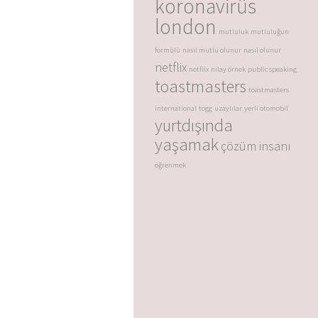
koronavirüs
london
mutluluk
mutluluğun
formülü
nasıl mutlu olunur
nasıl olunur
netflix
netflix
nilay örnek
public speaking
toastmasters
toastmasters
international
togg
uzaylılar
yerli otomobil
yurtdışında
yaşamak
çözüm insanı
öğrenmek