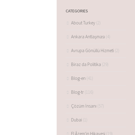
CATEGORIES
About Turkey
(2)
Ankara Antlaşması
(4)
Avrupa Gönüllü Hizmeti
(2)
Biraz da Politika
(29)
Blog-en
(41)
Blog-tr
(116)
Çözüm İnsanı
(57)
Dubai
(1)
El Âzem'in Hikayesi
(19)