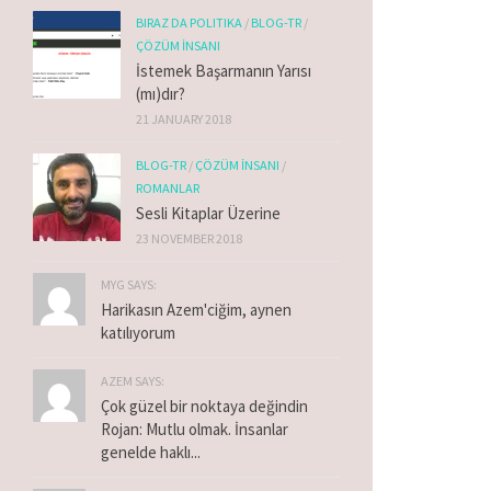
BIRAZ DA POLITIKA
/
BLOG-TR
/
ÇÖZÜM İNSANI
İstemek Başarmanın Yarısı
(mı)dır?
21 JANUARY 2018
BLOG-TR
/
ÇÖZÜM İNSANI
/
ROMANLAR
Sesli Kitaplar Üzerine
23 NOVEMBER 2018
MYG SAYS:
Harikasın Azem'ciğim, aynen
katılıyorum
AZEM SAYS:
Çok güzel bir noktaya değindin
Rojan: Mutlu olmak. İnsanlar
genelde haklı...