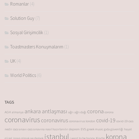
Romanlar
(4)
Solution Guy
(7)
Sosyal Girişimcilik
(1)
Toastmasters Konuşmalarım
(1)
UK
(4)
World Politics
(6)
TAGS
ankara antlaşması
corona
AGH
almanya
ağrı
ağrı dağı
corona
coronavirus
coronavirus
covid-19
coronavirus london
covid-19
cscs
nedir
cscs sınavı
cscs sınavına nasıl hazırlanılır
deprem
EVS
greek music
gıda güvenliği
hayat
istanbul
korona
güzel
insan olmak ne demek
i want to be happy
Kindle