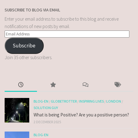
SUBSCRIBE TO BLOG VIA EMAIL
Enter your email address to subscribe to this blog and receive
notifications of new posts by email.
Subscribe
Join 35 other subscribers.
BLOG-EN
/
GLOBETROTTER
/
INSPIRING LIVES
/
LONDON
/
SOLUTION GUY
What is being Positive? Are you a positive person?
2 DECEMBER 2025
BLOG-EN