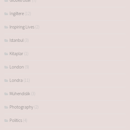
Globetrotter
(7)
İngiltere
(12)
Inspiring Lives
(2)
Istanbul
(3)
Kitaplar
(1)
London
(9)
Londra
(11)
Mühendislik
(3)
Photography
(2)
Politics
(4)