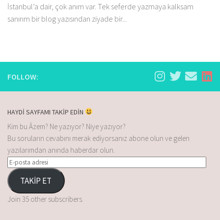
İstanbul’a dair, çok anım var. Tek seferde yazmaya kalksam
sanırım bir blog yazısından ziyade bir...
FOLLOW:
HAYDİ SAYFAMI TAKİP EDİN
Kim bu Âzem? Ne yazıyor? Niye yazıyor?
Bu soruların cevabını merak ediyorsanız abone olun ve gelen
yazılarımdan anında haberdar olun.
TAKİP ET
Join 35 other subscribers.