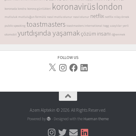
koronavirüs
london
koronada londra
korona günlükleri
netflix
mutluluk
mutluluğun formülü
nasıl mutlu olunur
nasıl olunur
netflix
nilay örnek
toastmasters
public speaking
toastmasters international
togg
uzaylılar
yerli
yurtdışında yaşamak
çözüm insanı
otomobil
öğrenmek
FOLLOW US
Azem Alptekin © 2026. All Rights Reserved.
Powered by
- Designed with the
Hueman theme