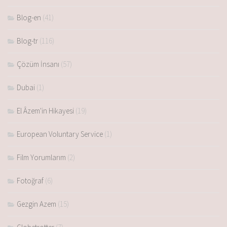
Blog-en
(41)
Blog-tr
(116)
Çözüm İnsanı
(57)
Dubai
(1)
El Âzem'in Hikayesi
(19)
European Voluntary Service
(1)
Film Yorumlarım
(2)
Fotoğraf
(6)
Gezgin Azem
(15)