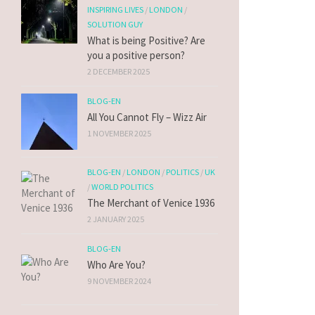
INSPIRING LIVES
/
LONDON
/
SOLUTION GUY
What is being Positive? Are
you a positive person?
2 DECEMBER 2025
BLOG-EN
All You Cannot Fly – Wizz Air
1 NOVEMBER 2025
BLOG-EN
/
LONDON
/
POLITICS
/
UK
/
WORLD POLITICS
The Merchant of Venice 1936
2 JANUARY 2025
BLOG-EN
Who Are You?
9 NOVEMBER 2024