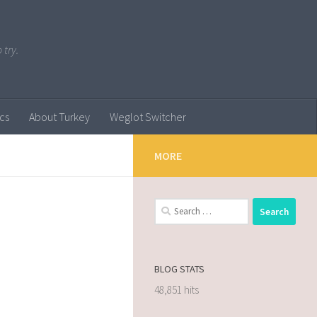
 try.
ics
About Turkey
Weglot Switcher
MORE
BLOG STATS
48,851 hits