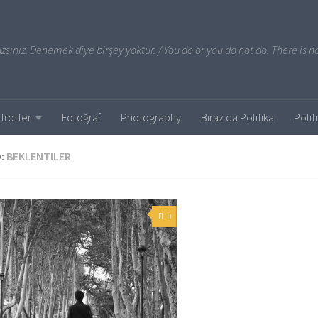
sınız. Denemek diye birşey yoktur. / You do or you do not do. There is no
trotter
Fotoğraf
Photography
Biraz da Politika
Polit
:
BEKLENTILER
0