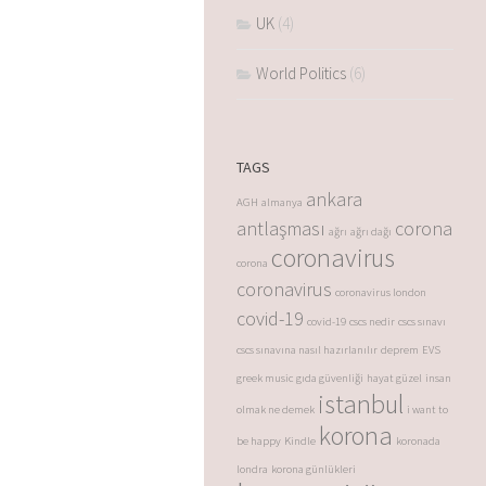
UK
(4)
World Politics
(6)
TAGS
ankara
AGH
almanya
antlaşması
corona
ağrı
ağrı dağı
coronavirus
corona
coronavirus
coronavirus london
covid-19
covid-19
cscs nedir
cscs sınavı
cscs sınavına nasıl hazırlanılır
deprem
EVS
greek music
gıda güvenliği
hayat güzel
insan
istanbul
olmak ne demek
i want to
korona
be happy
Kindle
koronada
londra
korona günlükleri