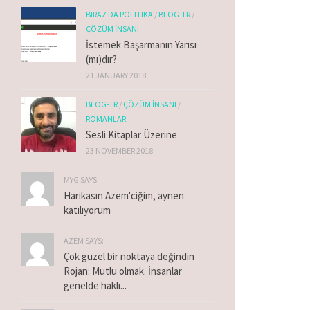
BIRAZ DA POLITIKA
/
BLOG-TR
/
ÇÖZÜM İNSANI
İstemek Başarmanın Yarısı
(mı)dır?
21 JANUARY 2018
BLOG-TR
/
ÇÖZÜM İNSANI
/
ROMANLAR
Sesli Kitaplar Üzerine
23 NOVEMBER 2018
MYG SAYS:
Harikasın Azem'ciğim, aynen
katılıyorum
AZEM SAYS:
Çok güzel bir noktaya değindin
Rojan: Mutlu olmak. İnsanlar
genelde haklı...