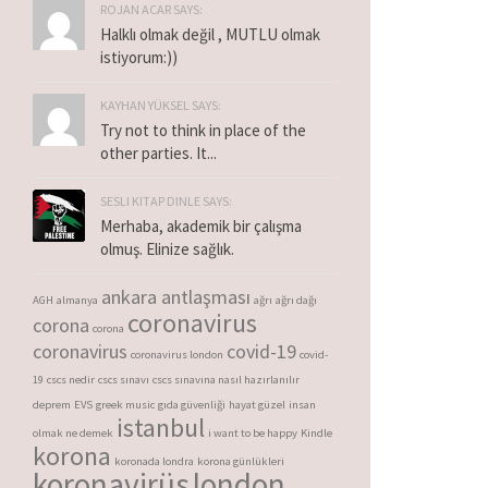
ROJAN ACAR SAYS:
Halklı olmak değil , MUTLU olmak
istiyorum:))
KAYHAN YÜKSEL SAYS:
Try not to think in place of the
other parties. It...
SESLI KITAP DINLE SAYS:
Merhaba, akademik bir çalışma
olmuş. Elinize sağlık.
ankara antlaşması
AGH
almanya
ağrı
ağrı dağı
coronavirus
corona
corona
coronavirus
covid-19
coronavirus london
covid-
19
cscs nedir
cscs sınavı
cscs sınavına nasıl hazırlanılır
deprem
EVS
greek music
gıda güvenliği
hayat güzel
insan
istanbul
olmak ne demek
i want to be happy
Kindle
korona
koronada londra
korona günlükleri
koronavirüs
london