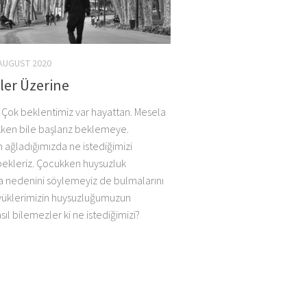
AUGUST 2020
ler Üzerine
. Çok beklentimiz var hayattan. Mesela
en bile başlarız beklemeye.
ağladığımızda ne istediğimizi
bekleriz. Çocukken huysuzluk
a nedenini söylemeyiz de bulmalarını
yüklerimizin huysuzluğumuzun
sıl bilemezler ki ne istediğimizi?