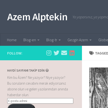
Skip to content
Azem Alptekin
Ya yaparsınız, ya yapmaz
Home
Blog-en
Blog-tr
Gezgin Azem
Globe
FOLLOW:
TAGGED
HAYDİ SAYFAMI TAKİP EDİN 😃
Kim bu Âzem? Ne yazıyor? Niye yazıyor?
Bu soruların cevabını merak ediyorsanız
abone olun ve gelen yazılarımdan anında
haberdar olun.