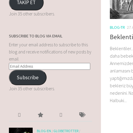
TAKİP ET
Join 35 other subscribers.
BLOG-TR
27 
Beklenti
SUBSCRIBE TO BLOG VIA EMAIL
Enter your email address to subscribe to this
Beklentiler.
blog and receive notifications of new posts by
daha bebekk
email.
Annemizden 
anlamasını 
Subscribe
yaptığımızd
bekleriz bü
Join 35 other subscribers.
nedenini. Na
Halbuki...
BLOG-EN
/
GLOBETROTTER
/