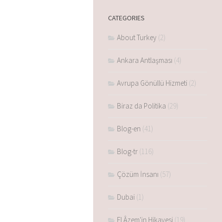
CATEGORIES
About Turkey
(2)
Ankara Antlaşması
(4)
Avrupa Gönüllü Hizmeti
(2)
Biraz da Politika
(29)
Blog-en
(41)
Blog-tr
(116)
Çözüm İnsanı
(57)
Dubai
(1)
El Âzem'in Hikayesi
(19)