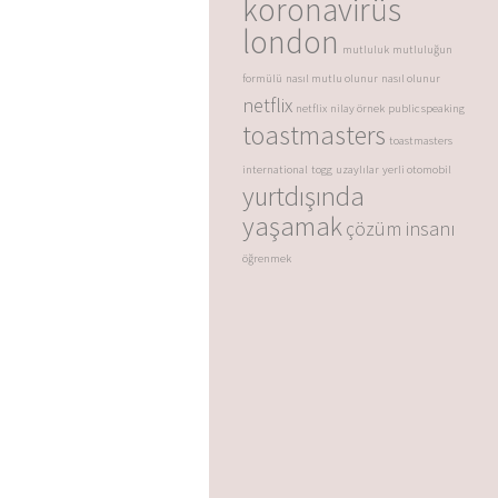
koronavirüs
london
mutluluk
mutluluğun
formülü
nasıl mutlu olunur
nasıl olunur
netflix
netflix
nilay örnek
public speaking
toastmasters
toastmasters
international
togg
uzaylılar
yerli otomobil
yurtdışında
yaşamak
çözüm insanı
öğrenmek