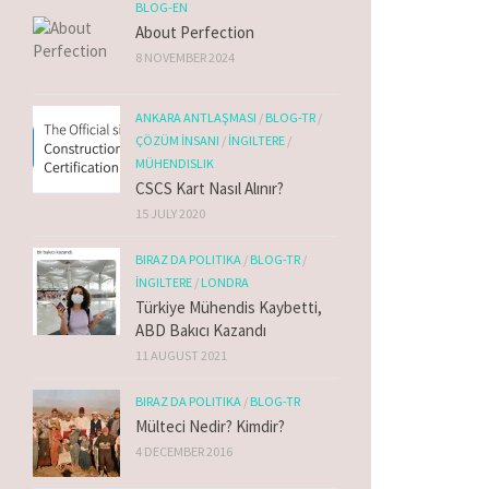
BLOG-EN
About Perfection
8 NOVEMBER 2024
ANKARA ANTLAŞMASI
/
BLOG-TR
/
ÇÖZÜM İNSANI
/
İNGILTERE
/
MÜHENDISLIK
CSCS Kart Nasıl Alınır?
15 JULY 2020
BIRAZ DA POLITIKA
/
BLOG-TR
/
İNGILTERE
/
LONDRA
Türkiye Mühendis Kaybetti,
ABD Bakıcı Kazandı
11 AUGUST 2021
BIRAZ DA POLITIKA
/
BLOG-TR
Mülteci Nedir? Kimdir?
4 DECEMBER 2016