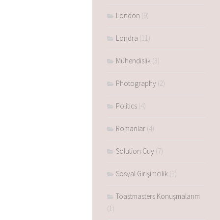
London
(9)
Londra
(11)
Mühendislik
(3)
Photography
(2)
Politics
(4)
Romanlar
(4)
Solution Guy
(7)
Sosyal Girişimcilik
(1)
Toastmasters Konuşmalarım
(1)