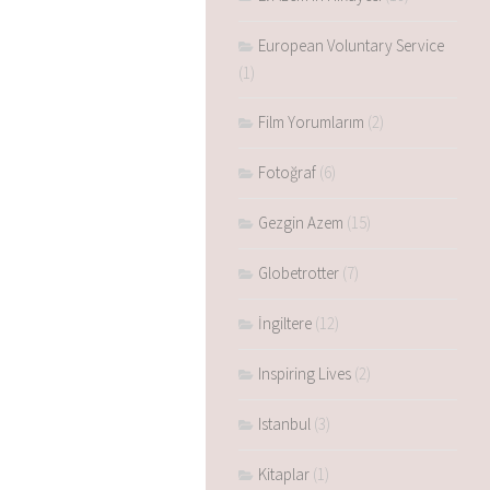
European Voluntary Service
(1)
Film Yorumlarım
(2)
Fotoğraf
(6)
Gezgin Azem
(15)
Globetrotter
(7)
İngiltere
(12)
Inspiring Lives
(2)
Istanbul
(3)
Kitaplar
(1)