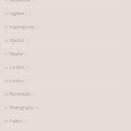
İngiltere
(12)
Inspiring Lives
(2)
Istanbul
(3)
Kitaplar
(1)
London
(9)
Londra
(11)
Mühendislik
(3)
Photography
(2)
Politics
(4)