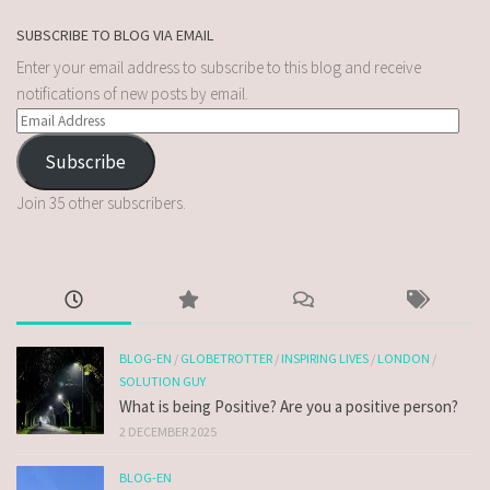
SUBSCRIBE TO BLOG VIA EMAIL
Enter your email address to subscribe to this blog and receive
notifications of new posts by email.
Subscribe
Join 35 other subscribers.
BLOG-EN
/
GLOBETROTTER
/
INSPIRING LIVES
/
LONDON
/
SOLUTION GUY
What is being Positive? Are you a positive person?
2 DECEMBER 2025
BLOG-EN