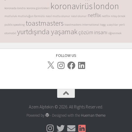
koronavirüs
london
koronada londra
korona günlükleri
netflix
mutluluk
mutluluğun formülü
nasıl mutlu olunur
nasıl olunur
netflix
nilay örnek
toastmasters
public speaking
toastmasters international
togg
uzaylılar
yerli
yurtdışında yaşamak
çözüm insanı
otomobil
öğrenmek
FOLLOW US
Azem Alptekin © 2026. All Rights Reserved.
Powered by
- Designed with the
Hueman theme