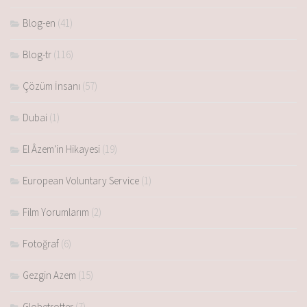
Blog-en
(41)
Blog-tr
(116)
Çözüm İnsanı
(57)
Dubai
(1)
El Âzem'in Hikayesi
(19)
European Voluntary Service
(1)
Film Yorumlarım
(2)
Fotoğraf
(6)
Gezgin Azem
(15)
Globetrotter
(7)