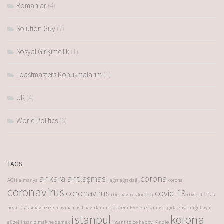
Romanlar
(4)
Solution Guy
(7)
Sosyal Girişimcilik
(1)
Toastmasters Konuşmalarım
(1)
UK
(4)
World Politics
(6)
TAGS
ankara antlaşması
corona
AGH
almanya
ağrı
ağrı dağı
corona
coronavirus
coronavirus
covid-19
coronavirus london
covid-19
cscs
nedir
cscs sınavı
cscs sınavına nasıl hazırlanılır
deprem
EVS
greek music
gıda güvenliği
hayat
istanbul
korona
güzel
insan olmak ne demek
i want to be happy
Kindle