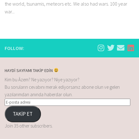
the world, tsunamis, meteors etc. We also had wars. 100 year
war...
FOLLOW:
HAYDİ SAYFAMI TAKİP EDİN
Kim bu Âzem? Ne yazıyor? Niye yazıyor?
Bu soruların cevabını merak ediyorsanız abone olun ve gelen
yazılarımdan anında haberdar olun.
TAKİP ET
Join 35 other subscribers.